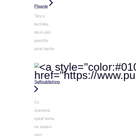
Písanie
Tipy a
techniky,
ktoré vám
pomôžu
písať lepšie
Selfpublishing
Čo
znamená
vydať knihu
na vlastnú
päsť