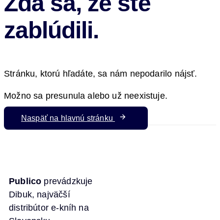
Zdá sa, že ste
zablúdili.
Stránku, ktorú hľadáte, sa nám nepodarilo nájsť.
Možno sa presunula alebo už neexistuje.
Naspäť na hlavnú stránku
Publico
prevádzkuje
Dibuk, najväčší
distribútor e-kníh na