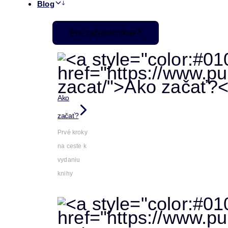
Blog
Pre začiatočníkov
Ako
začať?
Prvé kroky
na ceste k
vydaniu
knihy