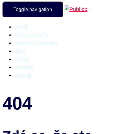
Toggle navigation
Úvod
Vydanie knihy
Autorská príručka
Blog
O nás
Kontakt
Cenník
404