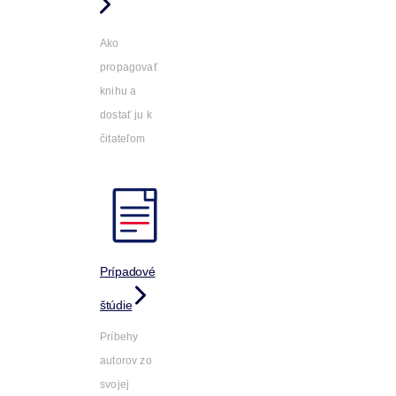
Ako
propagovať
knihu a
dostať ju k
čitateľom
Prípadové
štúdie
Príbehy
autorov zo
svojej