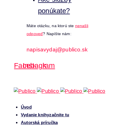
ponúkate?
Máte otázku, na ktorú ste
nenašli
odpoveď
? Napíšte nám:
napisavydaj@publico.sk
Facebook
Instagram
Úvod
Vydanie knihy
začnite tu
Autorská príručka