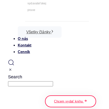
vydavateľskej
praxe
Všetky články
O nás
Kontakt
Cenník
Search
napíšte a stlačte enter
Chcem vydať knihu