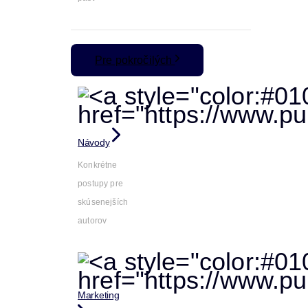
Pre pokročilých
Návody
Konkrétne
postupy pre
skúsenejších
autorov
Marketing