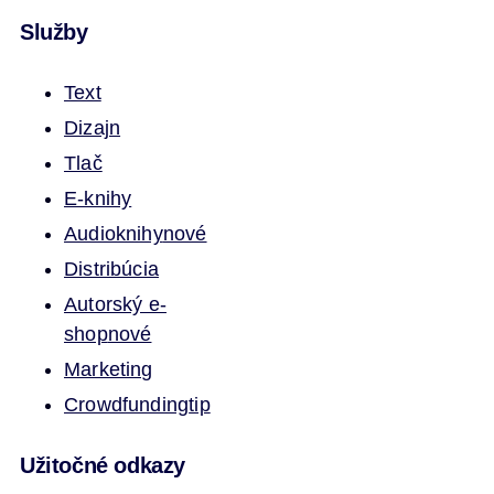
Služby
Text
Dizajn
Tlač
E-knihy
Audioknihy
nové
Distribúcia
Autorský e-
shop
nové
Marketing
Crowdfunding
tip
Užitočné odkazy