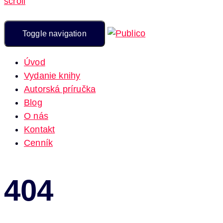
scroll
Toggle navigation
Úvod
Vydanie knihy
Autorská príručka
Blog
O nás
Kontakt
Cenník
404