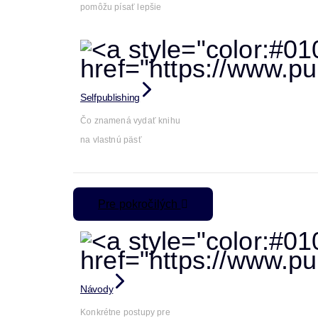
pomôžu písať lepšie
Selfpublishing
Čo znamená vydať knihu
na vlastnú päsť
Pre pokročilých
Návody
Konkrétne postupy pre