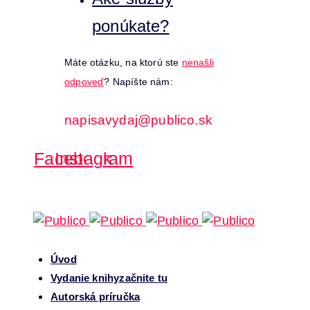
ponúkate?
Máte otázku, na ktorú ste
nenašli
odpoveď
? Napíšte nám:
napisavydaj@publico.sk
Facebook
Instagram
Úvod
Vydanie knihy
začnite tu
Autorská príručka