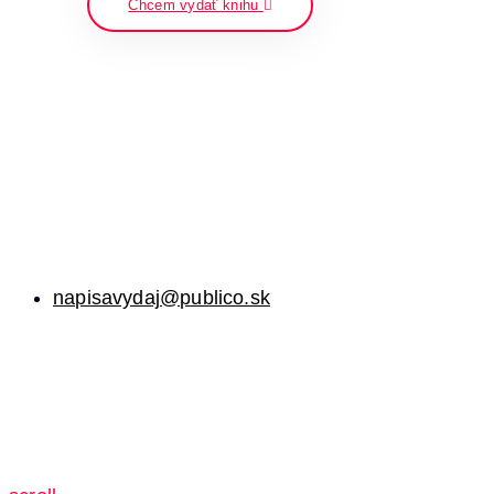
Chcem vydať knihu
napisavydaj@publico.sk