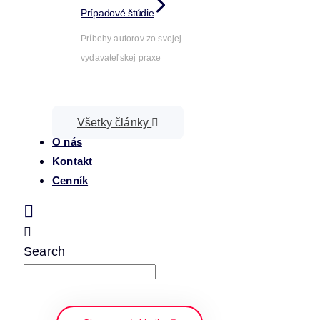
Prípadové štúdie
Príbehy autorov zo svojej
vydavateľskej praxe
Všetky články
O nás
Kontakt
Cenník
Search
napíšte a stlačte enter