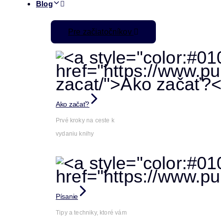
Blog
Pre začiatočníkov
Ako začať?
Prvé kroky na ceste k
vydaniu knihy
Písanie
Tipy a techniky, ktoré vám