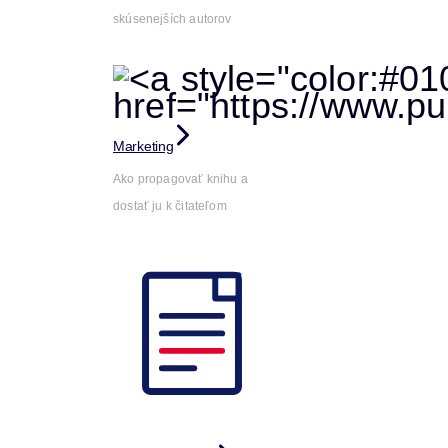
skúsenejších autorov
Marketing
Ako propagovať knihu a
dostať ju k čitateľom