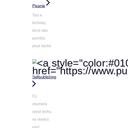
Písanie
Tipy a
techniky,
ktoré vám
pomôžu
písať lepšie
Selfpublishing
Čo
znamená
vydať knihu
na vlastnú
päsť