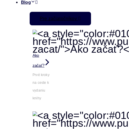
Blog
Pre začiatočníkov
Ako
začať?
Prvé kroky
na ceste k
vydaniu
knihy