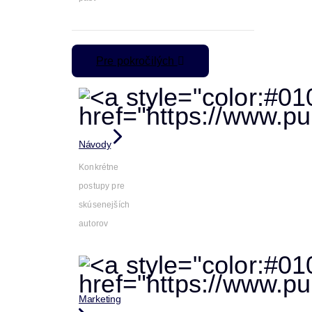
Pre pokročilých
Návody
Konkrétne
postupy pre
skúsenejších
autorov
Marketing