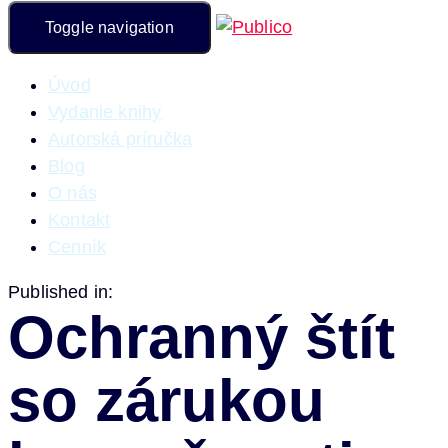
Toggle navigation
Úvod
Vydanie knihy
Autorská príručka
Blog
O nás
Kontakt
Cenník
Published in:
Ochranný štít
so zárukou