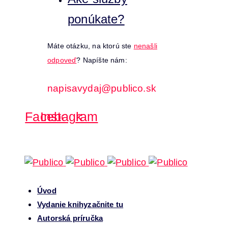
ponúkate?
Máte otázku, na ktorú ste
nenašli
odpoveď
? Napíšte nám:
napisavydaj@publico.sk
Facebook
Instagram
Úvod
Vydanie knihy
začnite tu
Autorská príručka