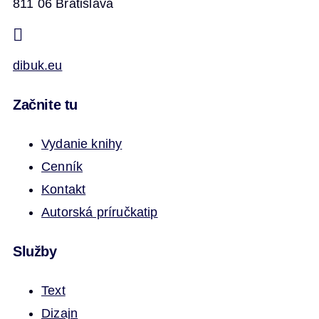
811 06 Bratislava
dibuk.eu
Začnite tu
Vydanie knihy
Cenník
Kontakt
Autorská príručka
tip
Služby
Text
Dizajn