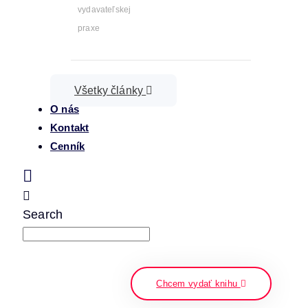
vydavateľskej
praxe
Všetky články
O nás
Kontakt
Cenník
Search
napíšte a stlačte enter
Chcem vydať knihu