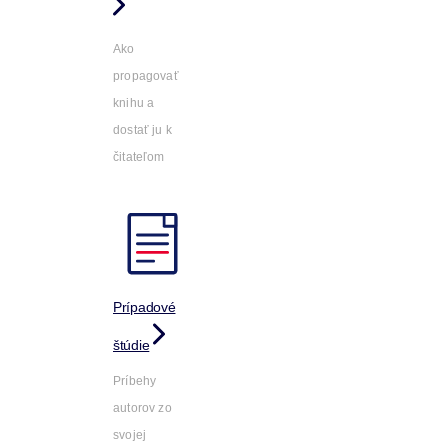
Ako
propagovať
knihu a
dostať ju k
čitateľom
Prípadové
štúdie
Príbehy
autorov zo
svojej