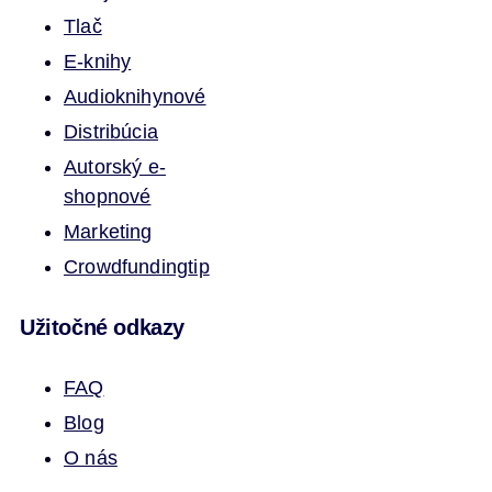
Tlač
E-knihy
Audioknihy
nové
Distribúcia
Autorský e-
shop
nové
Marketing
Crowdfunding
tip
Užitočné odkazy
FAQ
Blog
O nás