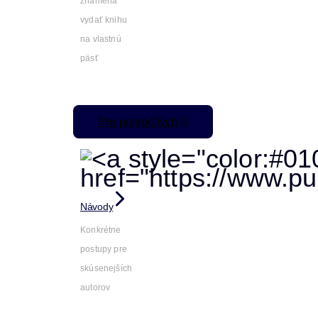
znamená
vydať knihu
na vlastnú
päsť
Pre pokročilých
Návody
Konkrétne
postupy pre
skúsenejších
autorov