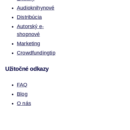
Audioknihy
nové
Distribúcia
Autorský e-
shop
nové
Marketing
Crowdfunding
tip
Užitočné odkazy
FAQ
Blog
O nás