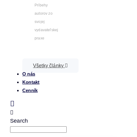
Príbehy
autorov zo
svojej
vydavateľskej
praxe
Všetky články
O nás
Kontakt
Cenník
Search