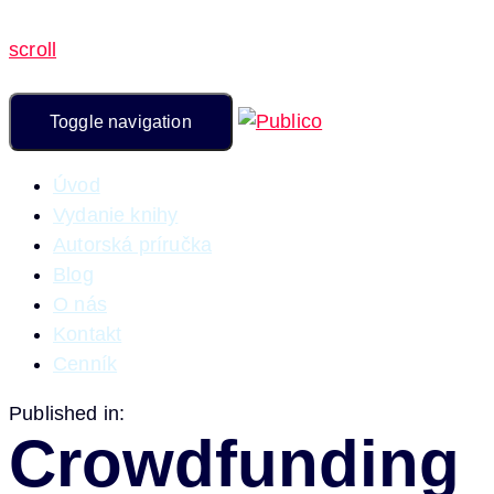
scroll
Toggle navigation
Úvod
Vydanie knihy
Autorská príručka
Blog
O nás
Kontakt
Cenník
Published in:
Crowdfunding