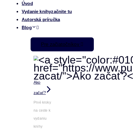
Úvod
Vydanie knihy
začnite tu
Autorská príručka
Blog
Pre začiatočníkov
Ako
začať?
Prvé kroky
na ceste k
vydaniu
knihy