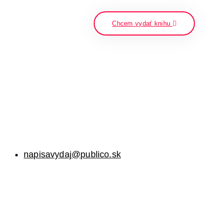
napíšte a stlačte enter
Chcem vydať knihu
napisavydaj@publico.sk