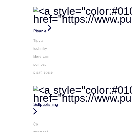
Písanie
Tipy a
techniky,
ktoré vám
pomôžu
písať lepšie
Selfpublishing
Čo