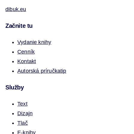
dibuk.eu
Začnite tu
Vydanie knihy
Cenník
Kontakt
Autorská príručka
tip
Služby
Text
Dizajn
Tlač
E-knihy