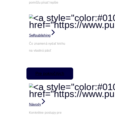
pomôžu písať lepšie
Selfpublishing
Čo znamená vydať knihu
na vlastnú päsť
Pre pokročilých
Návody
Konkrétne postupy pre