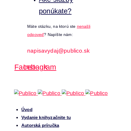
ponúkate?
Máte otázku, na ktorú ste
nenašli
odpoveď
? Napíšte nám:
napisavydaj@publico.sk
Facebook
Instagram
Úvod
Vydanie knihy
začnite tu
Autorská príručka