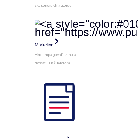
skúsenejších autorov
Marketing
Ako propagovať knihu a
dostať ju k čitateľom