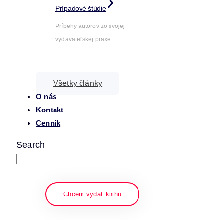
Prípadové štúdie
Príbehy autorov zo svojej
vydavateľskej praxe
Všetky články
O nás
Kontakt
Cenník
Search
napíšte a stlačte enter
Chcem vydať knihu