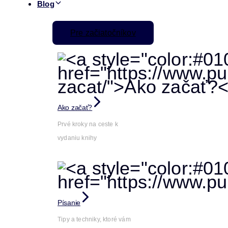
Blog
Pre začiatočníkov
Ako začať?
Prvé kroky na ceste k
vydaniu knihy
Písanie
Tipy a techniky, ktoré vám