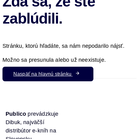
Zdá sa, že ste
zablúdili.
Stránku, ktorú hľadáte, sa nám nepodarilo nájsť.
Možno sa presunula alebo už neexistuje.
Naspäť na hlavnú stránku
Publico
prevádzkuje
Dibuk, najväčší
distribútor e-kníh na