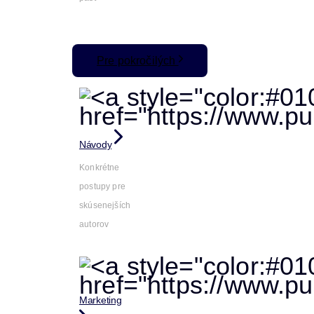
Pre pokročilých
Návody
Konkrétne
postupy pre
skúsenejších
autorov
Marketing