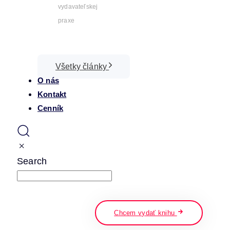
vydavateľskej
praxe
Všetky články
O nás
Kontakt
Cenník
Search
napíšte a stlačte enter
Chcem vydať knihu