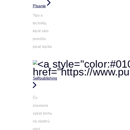
Písanie
Tipy a
techniky,
ktoré vám
pomôžu
písať lepšie
Selfpublishing
Čo
znamená
vydať knihu
na vlastnú
päsť