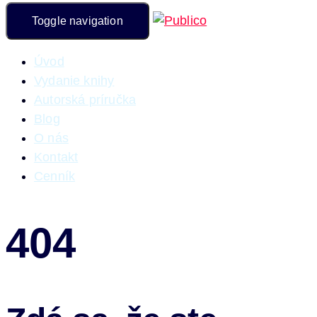
Toggle navigation
Úvod
Vydanie knihy
Autorská príručka
Blog
O nás
Kontakt
Cenník
404