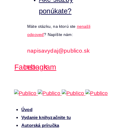
ponúkate?
Máte otázku, na ktorú ste
nenašli
odpoveď
? Napíšte nám:
napisavydaj@publico.sk
Facebook
Instagram
Úvod
Vydanie knihy
začnite tu
Autorská príručka