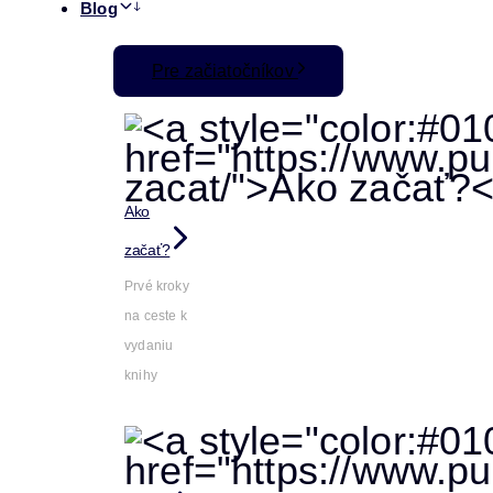
Blog
Pre začiatočníkov
Ako
začať?
Prvé kroky
na ceste k
vydaniu
knihy