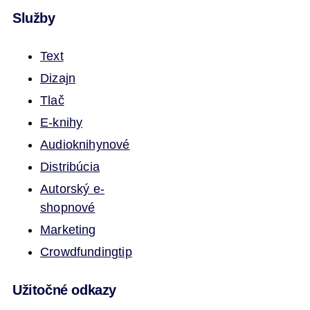
Služby
Text
Dizajn
Tlač
E-knihy
Audioknihy
nové
Distribúcia
Autorský e-
shop
nové
Marketing
Crowdfunding
tip
Užitočné odkazy