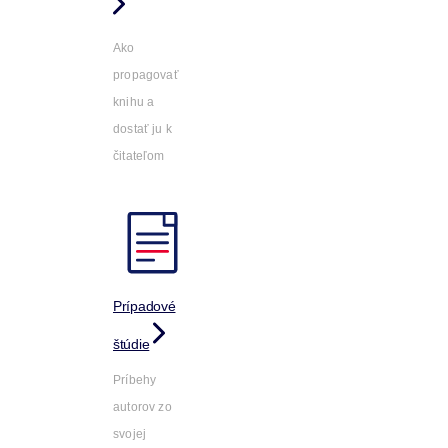
Ako
propagovať
knihu a
dostať ju k
čitateľom
Prípadové
štúdie
Príbehy
autorov zo
svojej