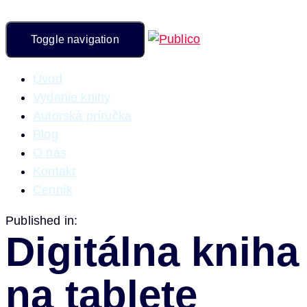
Toggle navigation
Úvod
Vydanie knihy
Autorská príručka
Blog
O nás
Kontakt
Cenník
Published in:
Digitálna kniha
na tablete