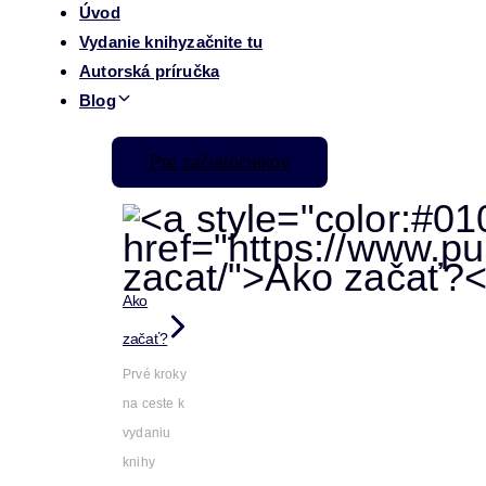
Úvod
Vydanie knihy
začnite tu
Autorská príručka
Blog
Pre začiatočníkov
Ako
začať?
Prvé kroky
na ceste k
vydaniu
knihy