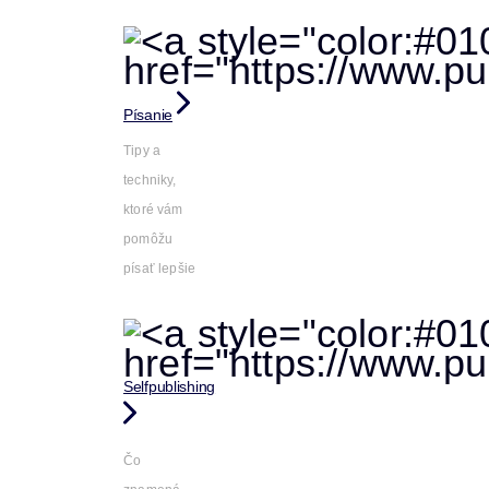
Písanie
Tipy a
techniky,
ktoré vám
pomôžu
písať lepšie
Selfpublishing
Čo