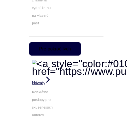
znamená
vydať knihu
na vlastnú
päsť
Pre pokročilých
Návody
Konkrétne
postupy pre
skúsenejších
autorov