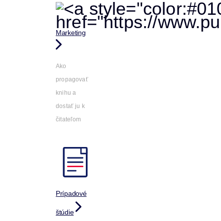
Marketing
Ako
propagovať
knihu a
dostať ju k
čitateľom
Prípadové
štúdie