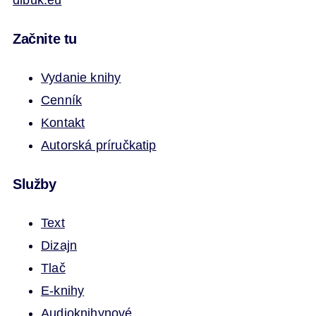
dibuk.eu
Začnite tu
Vydanie knihy
Cenník
Kontakt
Autorská príručka
tip
Služby
Text
Dizajn
Tlač
E-knihy
Audioknihy
nové