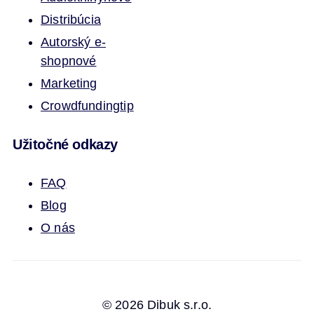
Distribúcia
Autorský e-
shop
nové
Marketing
Crowdfunding
tip
Užitočné odkazy
FAQ
Blog
O nás
© 2026 Dibuk s.r.o.