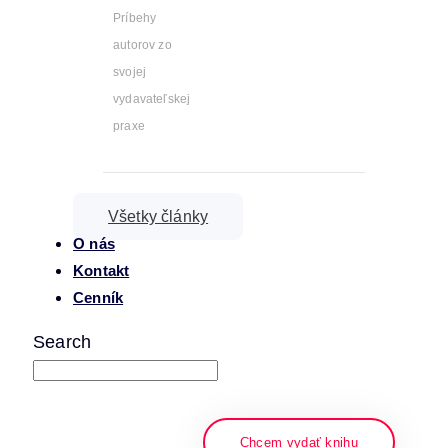
Príbehy
autorov zo
svojej
vydavateľskej
praxe
Všetky články
O nás
Kontakt
Cenník
Search
napíšte a stlačte enter
Chcem vydať knihu