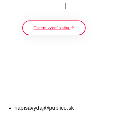
napíšte a stlačte enter
Chcem vydať knihu
napisavydaj@publico.sk