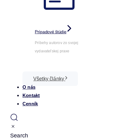
Prípadové štúdie
Príbehy autorov zo svojej
vydavateľskej praxe
Všetky články
O nás
Kontakt
Cenník
Search