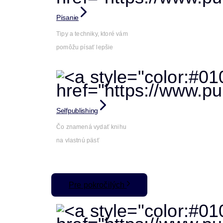
Písanie
Tipy a techniky, ktoré vám
pomôžu písať lepšie
Selfpublishing
Čo znamená vydať knihu
na vlastnú päsť
Pre pokročilých