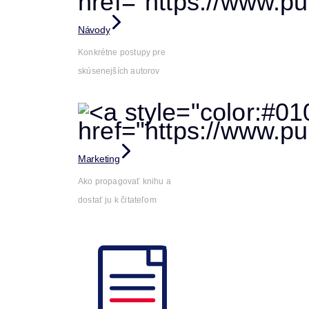
Návody
Konkrétne postupy pre
skúsenejších autorov
Marketing
Ako propagovať knihu a
dostať ju k čitateľom