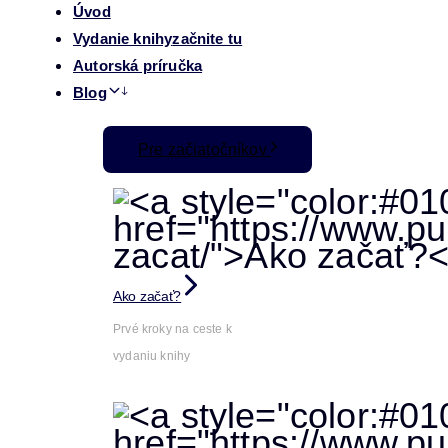
Úvod
Vydanie knihy
začnite tu
Autorská príručka
Blog
Pre začiatočníkov
Ako začať?
Prvé kroky na ceste k
vydaniu knihy