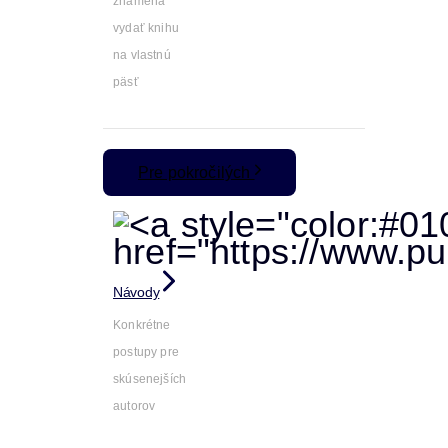
znamená
vydať knihu
na vlastnú
päsť
Pre pokročilých
Návody
Konkrétne
postupy pre
skúsenejších
autorov