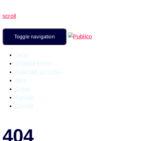
scroll
Toggle navigation
Úvod
Vydanie knihy
Autorská príručka
Blog
O nás
Kontakt
Cenník
404