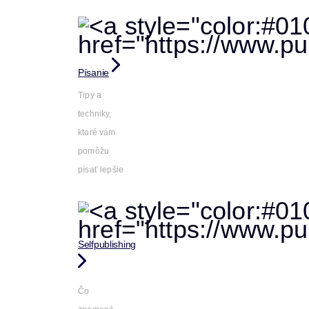
Písanie
Tipy a
techniky,
ktoré vám
pomôžu
písať lepšie
Selfpublishing
Čo