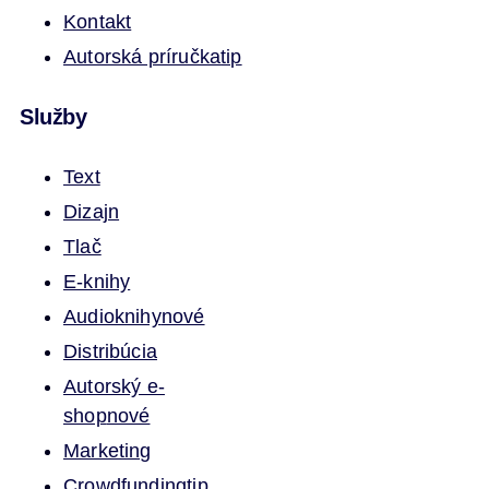
Kontakt
Autorská príručka
tip
Služby
Text
Dizajn
Tlač
E-knihy
Audioknihy
nové
Distribúcia
Autorský e-
shop
nové
Marketing
Crowdfunding
tip