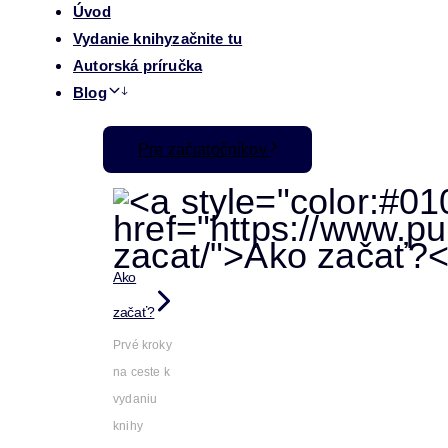
Úvod
Vydanie knihy
začnite tu
Autorská príručka
Blog
Pre začiatočníkov
Ako
začať?
Prvé kroky
na ceste k
vydaniu
knihy