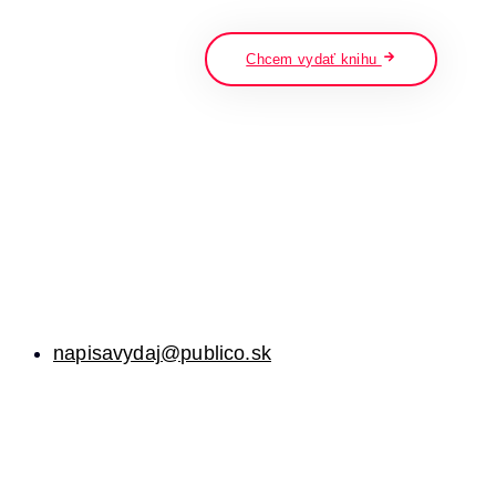
napíšte a stlačte enter
Chcem vydať knihu
napisavydaj@publico.sk