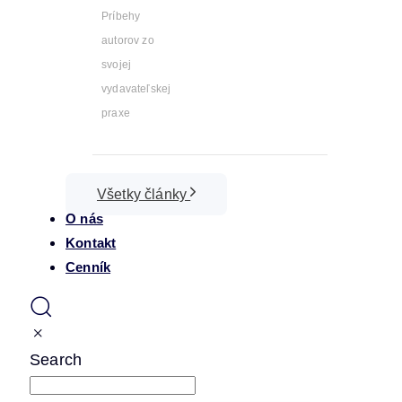
Príbehy
autorov zo
svojej
vydavateľskej
praxe
Všetky články
O nás
Kontakt
Cenník
Search