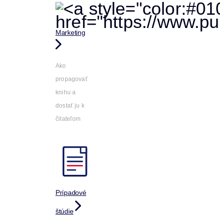
Marketing
Ako
propagovať
knihu a
dostať ju k
čitateľom
Prípadové
štúdie