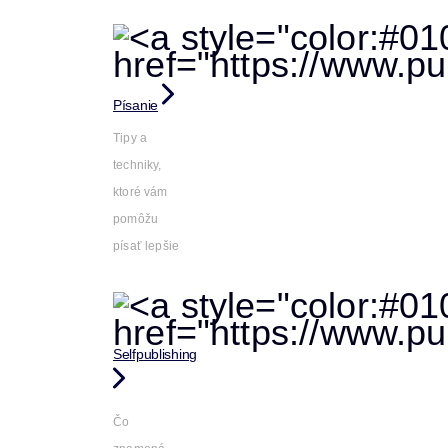
Písanie
Tipy a
techniky,
ktoré vám
pomôžu
písať lepšie
Selfpublishing
Čo