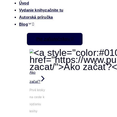
Úvod
Vydanie knihy
začnite tu
Autorská príručka
Blog
Pre začiatočníkov
Ako
začať?
Prvé kroky
na ceste k
vydaniu
knihy