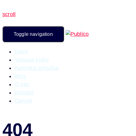
scroll
Toggle navigation
Úvod
Vydanie knihy
Autorská príručka
Blog
O nás
Kontakt
Cenník
404