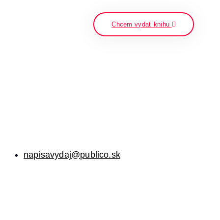
napíšte a stlačte enter
Chcem vydať knihu
napisavydaj@publico.sk