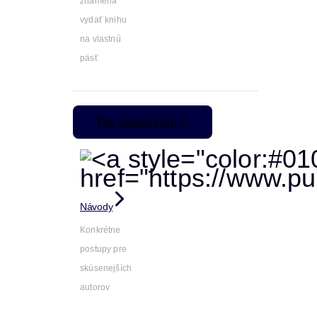
znamená
vydať knihu
na vlastnú
päsť
Pre pokročilých
Návody
Konkrétne
postupy pre
skúsenejších
autorov