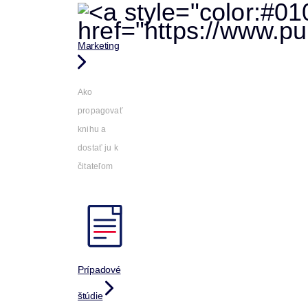
Marketing
Ako
propagovať
knihu a
dostať ju k
čitateľom
Prípadové
štúdie