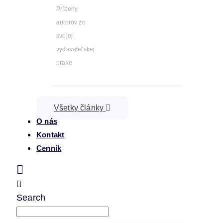
Príbehy
autorov zo
svojej
vydavateľskej
praxe
Všetky články
O nás
Kontakt
Cenník
Search