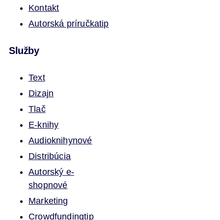
Kontakt
Autorská príručka
tip
Služby
Text
Dizajn
Tlač
E-knihy
Audioknihy
nové
Distribúcia
Autorský e-
shop
nové
Marketing
Crowdfunding
tip