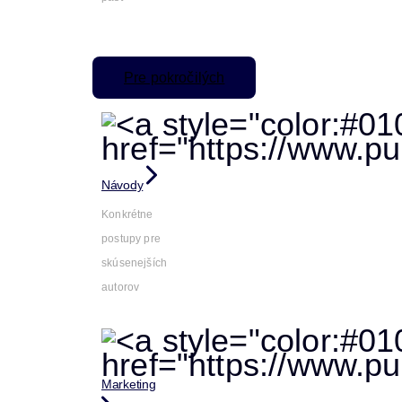
Pre pokročilých
Návody
Konkrétne
postupy pre
skúsenejších
autorov
Marketing