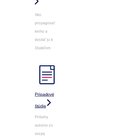
Ako
propagovať
knihu a
dostať ju k
čitateľom
Prípadové
štúdie
Príbehy
autorov zo
svojej