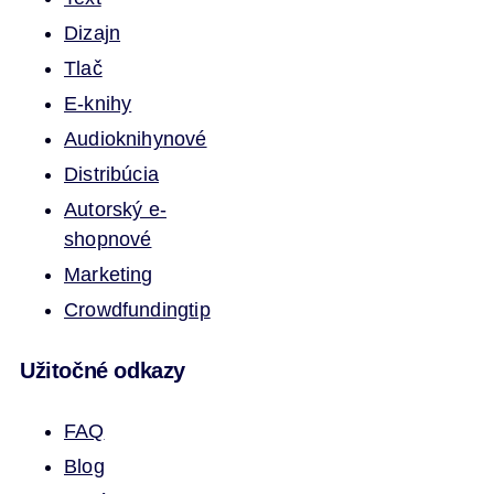
Dizajn
Tlač
E-knihy
Audioknihy
nové
Distribúcia
Autorský e-
shop
nové
Marketing
Crowdfunding
tip
Užitočné odkazy
FAQ
Blog