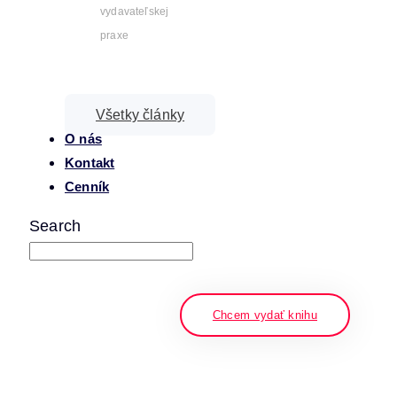
vydavateľskej
praxe
Všetky články
O nás
Kontakt
Cenník
Search
napíšte a stlačte enter
Chcem vydať knihu