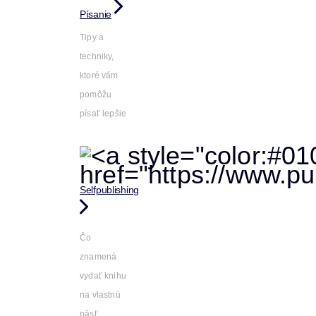
Písanie
Tipy a
techniky,
ktoré vám
pomôžu
písať lepšie
Selfpublishing
Čo
znamená
vydať knihu
na vlastnú
päsť