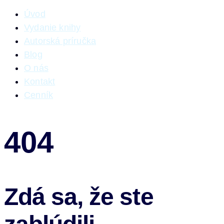
Úvod
Vydanie knihy
Autorská príručka
Blog
O nás
Kontakt
Cenník
404
Zdá sa, že ste