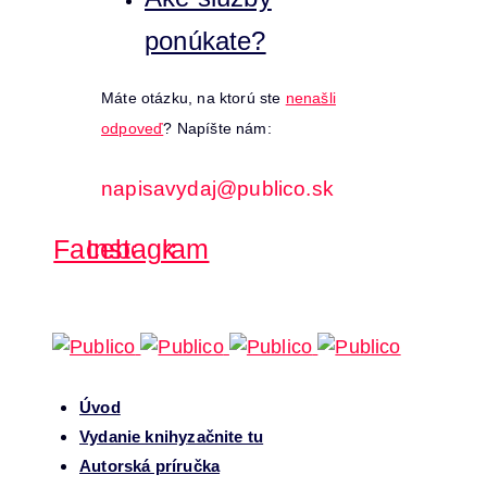
ponúkate?
Máte otázku, na ktorú ste
nenašli
odpoveď
? Napíšte nám:
napisavydaj@publico.sk
Facebook
Instagram
Úvod
Vydanie knihy
začnite tu
Autorská príručka