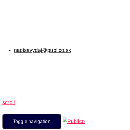
napisavydaj@publico.sk
scroll
Toggle navigation