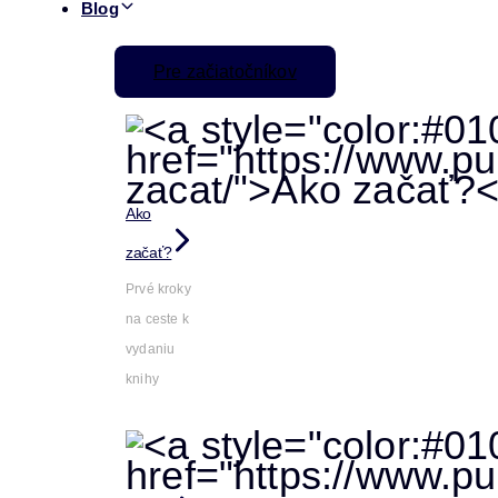
Blog
Pre začiatočníkov
Ako
začať?
Prvé kroky
na ceste k
vydaniu
knihy