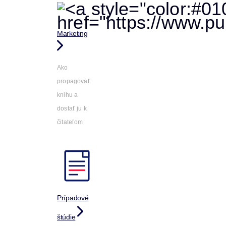
Marketing
Ako
propagovať
knihu a
dostať ju k
čitateľom
Prípadové
štúdie