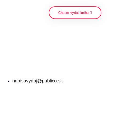
napíšte a stlačte enter
Chcem vydať knihu
napisavydaj@publico.sk