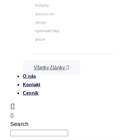
Príbehy
autorov zo
svojej
vydavateľskej
praxe
Všetky články
O nás
Kontakt
Cenník
Search