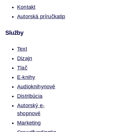
Kontakt
Autorská príručka
tip
Služby
Text
Dizajn
Tlač
E-knihy
Audioknihy
nové
Distribúcia
Autorský e-
shop
nové
Marketing