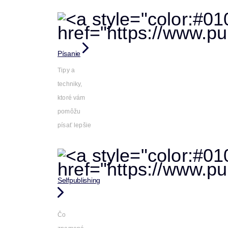
Písanie
Tipy a
techniky,
ktoré vám
pomôžu
písať lepšie
Selfpublishing
Čo