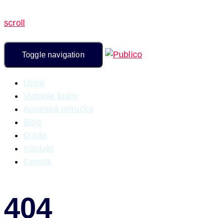
scroll
Toggle navigation
Úvod
Vydanie knihy
Autorská príručka
Blog
O nás
Kontakt
Cenník
404