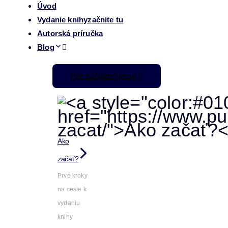
Úvod
Vydanie knihy
začnite tu
Autorská príručka
Blog
Pre začiatočníkov
Ako
začať?
Prvé kroky
na ceste k
vydaniu
knihy