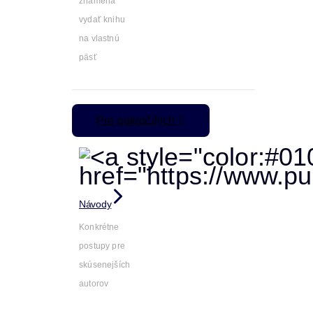
znamená
vydať knihu
na vlastnú
päsť
Pre pokročilých
Návody
Konkrétne
postupy pre
skúsenejších
autorov