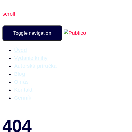
scroll
Toggle navigation
Úvod
Vydanie knihy
Autorská príručka
Blog
O nás
Kontakt
Cenník
404