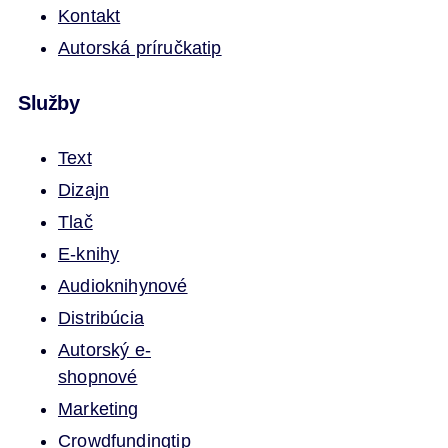
Kontakt
Autorská príručka
tip
Služby
Text
Dizajn
Tlač
E-knihy
Audioknihy
nové
Distribúcia
Autorský e-
shop
nové
Marketing
Crowdfunding
tip