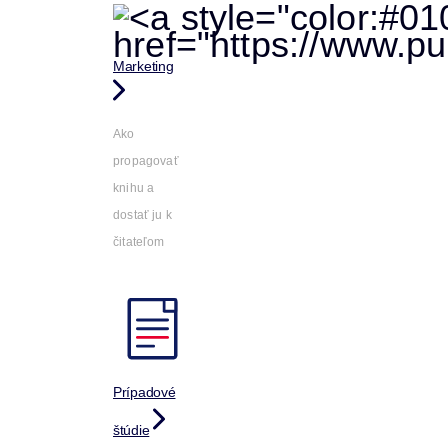
Marketing
Ako
propagovať
knihu a
dostať ju k
čitateľom
Prípadové
štúdie