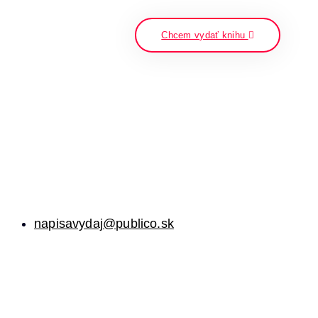
napíšte a stlačte enter
Chcem vydať knihu
napisavydaj@publico.sk