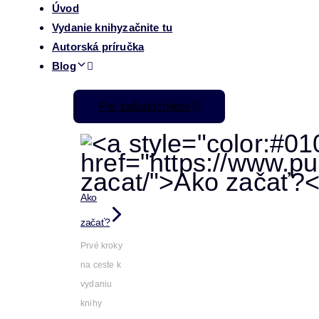
Úvod
Vydanie knihy
začnite tu
Autorská príručka
Blog
Pre začiatočníkov
Ako
začať?
Prvé kroky
na ceste k
vydaniu
knihy