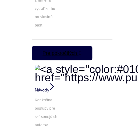
znamená
vydať knihu
na vlastnú
päsť
Pre pokročilých
Návody
Konkrétne
postupy pre
skúsenejších
autorov