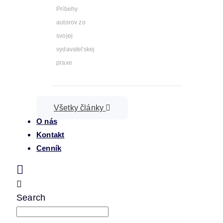
Príbehy
autorov zo
svojej
vydavateľskej
praxe
Všetky články
O nás
Kontakt
Cenník
Search