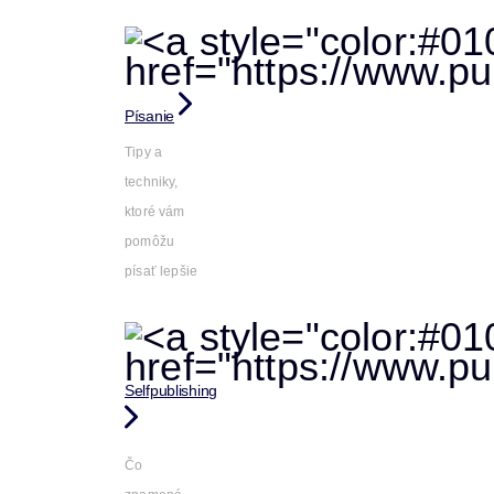
Písanie
Tipy a
techniky,
ktoré vám
pomôžu
písať lepšie
Selfpublishing
Čo