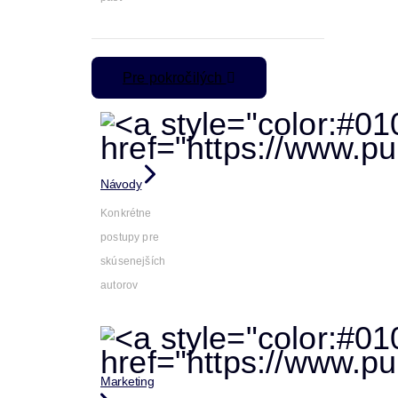
Pre pokročilých
Návody
Konkrétne
postupy pre
skúsenejších
autorov
Marketing