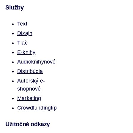
Služby
Text
Dizajn
Tlač
E-knihy
Audioknihy
nové
Distribúcia
Autorský e-
shop
nové
Marketing
Crowdfunding
tip
Užitočné odkazy