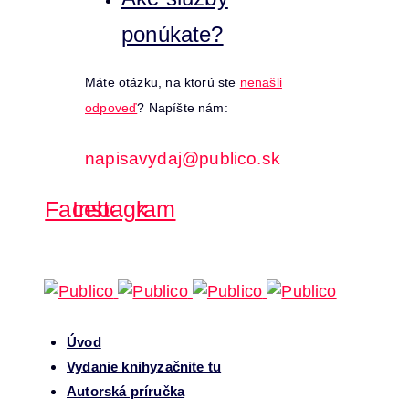
ponúkate?
Máte otázku, na ktorú ste
nenašli
odpoveď
? Napíšte nám:
napisavydaj@publico.sk
Facebook
Instagram
Úvod
Vydanie knihy
začnite tu
Autorská príručka