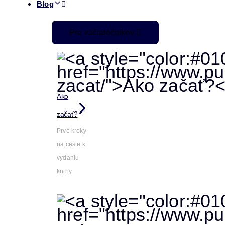
Blog
Pre začiatočníkov
Ako
začať?
Prvé kroky
na ceste k
vydaniu
knihy