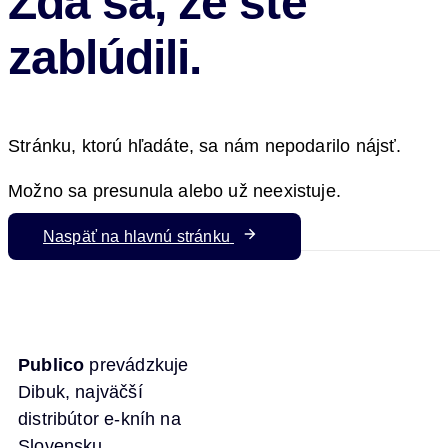
Zdá sa, že ste
zablúdili.
Stránku, ktorú hľadáte, sa nám nepodarilo nájsť.
Možno sa presunula alebo už neexistuje.
Naspäť na hlavnú stránku
Publico
prevádzkuje
Dibuk, najväčší
distribútor e-kníh na
Slovensku