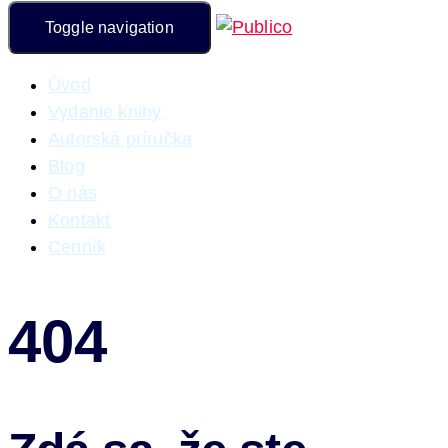
Toggle navigation
Úvod
Vydanie knihy
Autorská príručka
Blog
O nás
Kontakt
Cenník
404