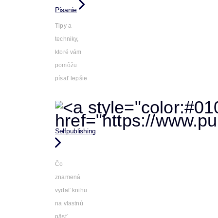
Písanie
Tipy a
techniky,
ktoré vám
pomôžu
písať lepšie
Selfpublishing
Čo
znamená
vydať knihu
na vlastnú
päsť