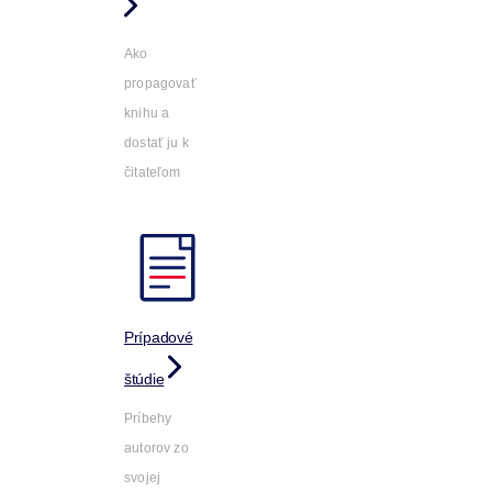
Ako
propagovať
knihu a
dostať ju k
čitateľom
Prípadové
štúdie
Príbehy
autorov zo
svojej