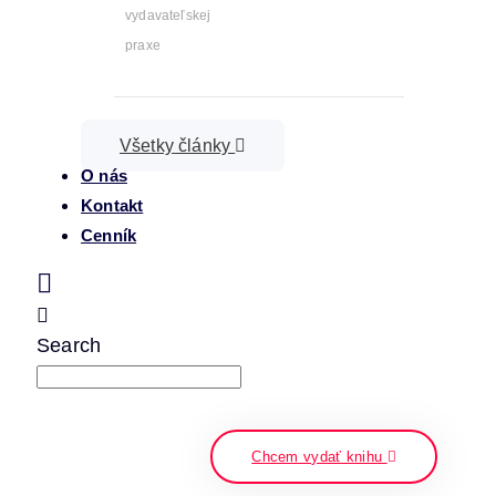
vydavateľskej
praxe
Všetky články
O nás
Kontakt
Cenník
Search
napíšte a stlačte enter
Chcem vydať knihu