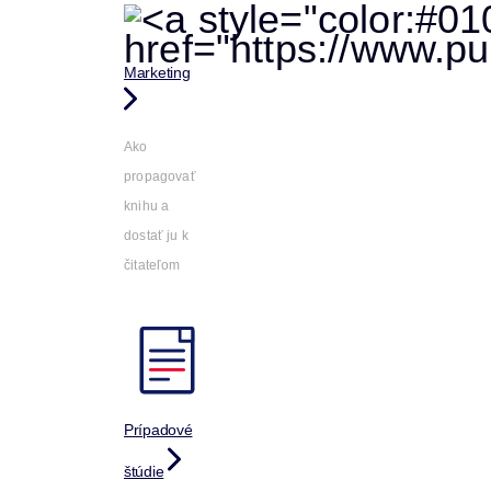
Marketing
Ako
propagovať
knihu a
dostať ju k
čitateľom
Prípadové
štúdie