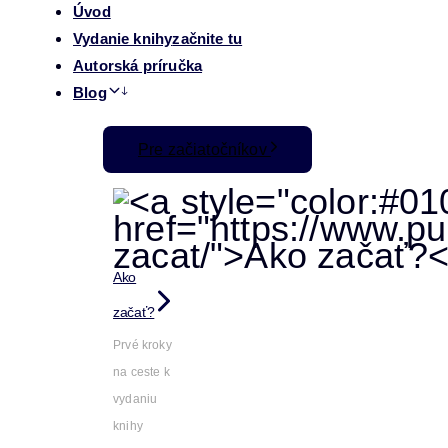
Úvod
Vydanie knihy
začnite tu
Autorská príručka
Blog
Pre začiatočníkov
Ako
začať?
Prvé kroky
na ceste k
vydaniu
knihy