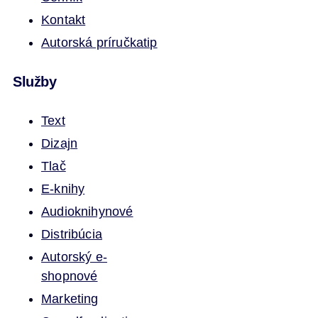
Kontakt
Autorská príručka
tip
Služby
Text
Dizajn
Tlač
E-knihy
Audioknihy
nové
Distribúcia
Autorský e-
shop
nové
Marketing