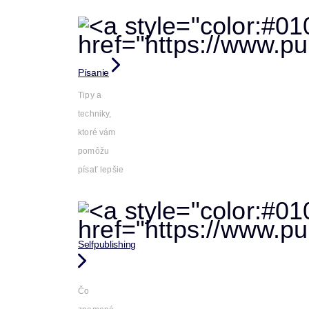
Písanie
Tipy a
techniky,
ktoré vám
pomôžu
písať lepšie
Selfpublishing
Čo