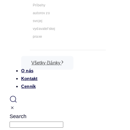
Príbehy
autorov zo
svojej
vydavateľskej
praxe
Všetky články
O nás
Kontakt
Cenník
Search