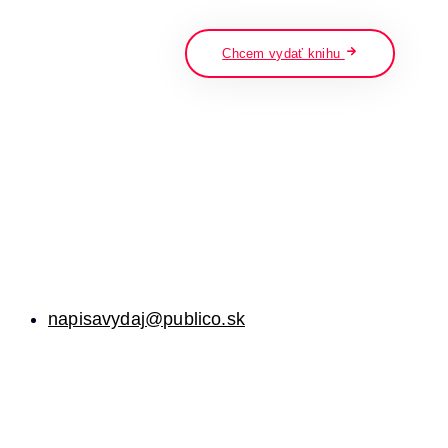
napíšte a stlačte enter
Chcem vydať knihu
napisavydaj@publico.sk