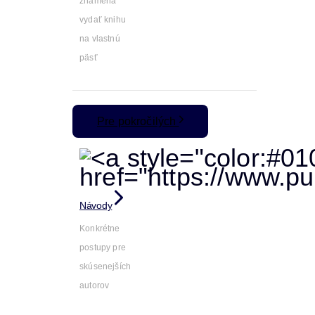
znamená
vydať knihu
na vlastnú
päsť
Pre pokročilých
Návody
Konkrétne
postupy pre
skúsenejších
autorov