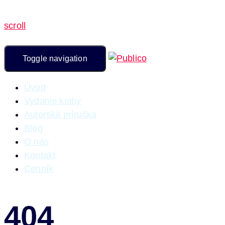
scroll
Toggle navigation
Úvod
Vydanie knihy
Autorská príručka
Blog
O nás
Kontakt
Cenník
404