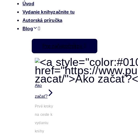
Úvod
Vydanie knihy
začnite tu
Autorská príručka
Blog
Pre začiatočníkov
Ako
začať?
Prvé kroky
na ceste k
vydaniu
knihy