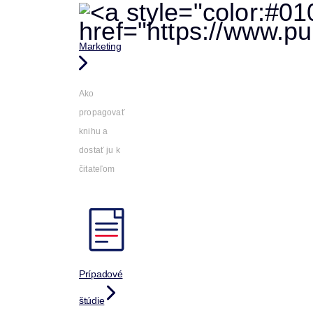
Marketing
Ako
propagovať
knihu a
dostať ju k
čitateľom
Prípadové
štúdie