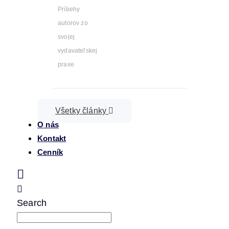
Príbehy
autorov zo
svojej
vydavateľskej
praxe
Všetky články
O nás
Kontakt
Cenník
Search