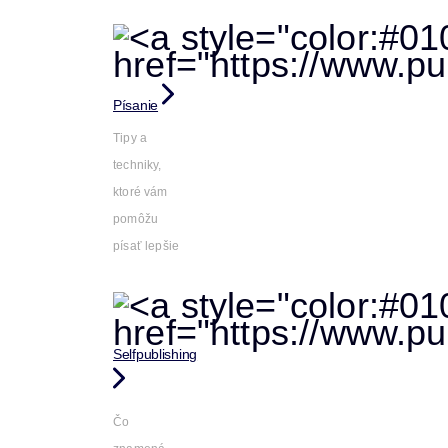
Písanie
Tipy a
techniky,
ktoré vám
pomôžu
písať lepšie
Selfpublishing
Čo