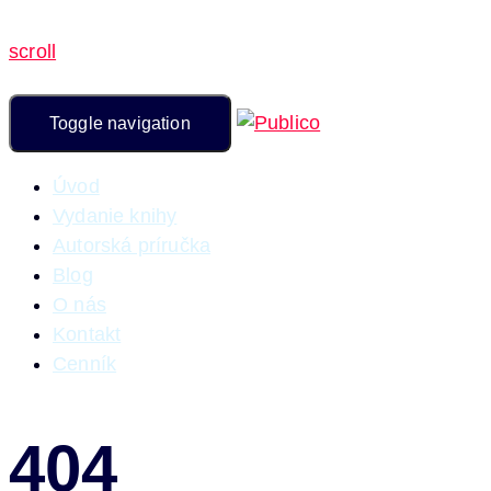
scroll
Toggle navigation
Úvod
Vydanie knihy
Autorská príručka
Blog
O nás
Kontakt
Cenník
404