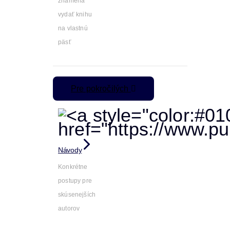
znamená
vydať knihu
na vlastnú
päsť
Pre pokročilých
Návody
Konkrétne
postupy pre
skúsenejších
autorov