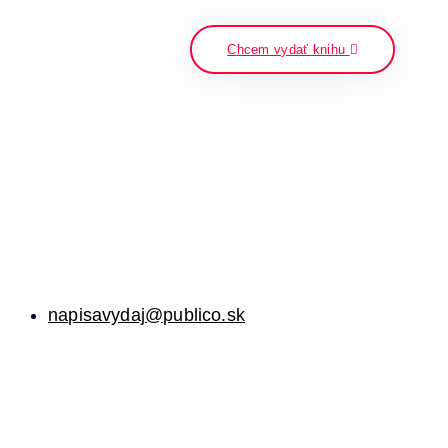
napíšte a stlačte enter
Chcem vydať knihu
napisavydaj@publico.sk