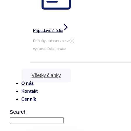
Prípadové štúdie
Príbehy autorov zo svojej
vydavateľskej praxe
Všetky články
O nás
Kontakt
Cenník
Search
napíšte a stlačte enter