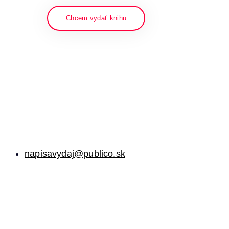
Chcem vydať knihu
napisavydaj@publico.sk