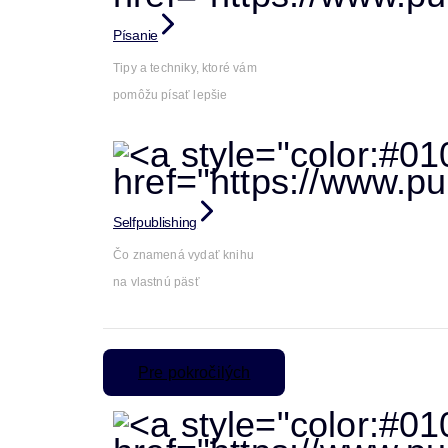
Písanie
Tipy a techniky, ktoré vám
pomôžu písať lepšie
Selfpublishing
Čo znamená vydať knihu
na vlastnú päsť
Pre pokročilých