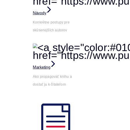
Návody
Konkrétne postupy pre
skúsenejších autorov
Marketing
Ako propagovať knihu a
dostať ju k čitateľom