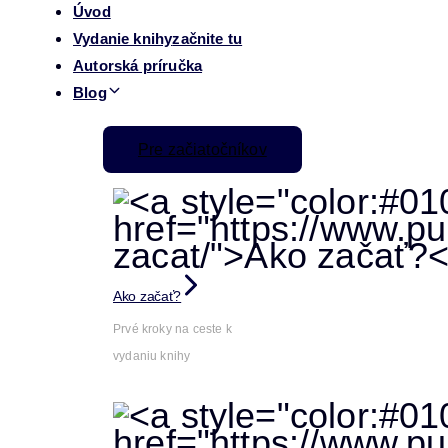
Úvod
Vydanie knihy
začnite tu
Autorská príručka
Blog
Pre začiatočníkov
Ako začať?
Prvé kroky na ceste k
vydaniu knihy