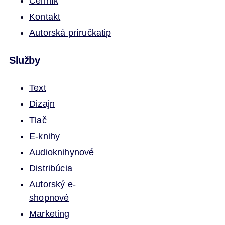
Cenník
Kontakt
Autorská príručka
tip
Služby
Text
Dizajn
Tlač
E-knihy
Audioknihy
nové
Distribúcia
Autorský e-
shop
nové
Marketing