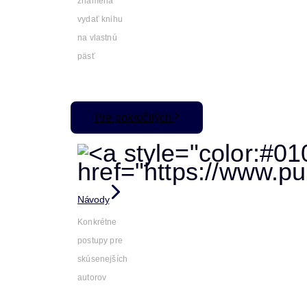
znamená
vydať knihu
na vlastnú
päsť
Pre pokročilých
Návody
Konkrétne
postupy pre
skúsenejších
autorov