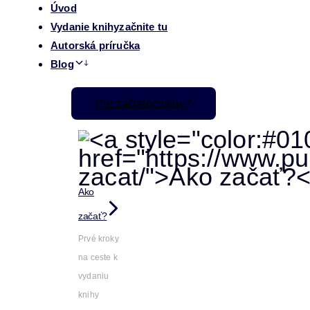
Úvod
Vydanie knihy
začnite tu
Autorská príručka
Blog
Pre začiatočníkov
Ako
začať?
Prvé kroky
na ceste k
vydaniu
knihy