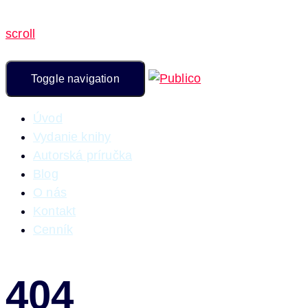
scroll
Toggle navigation
Úvod
Vydanie knihy
Autorská príručka
Blog
O nás
Kontakt
Cenník
404