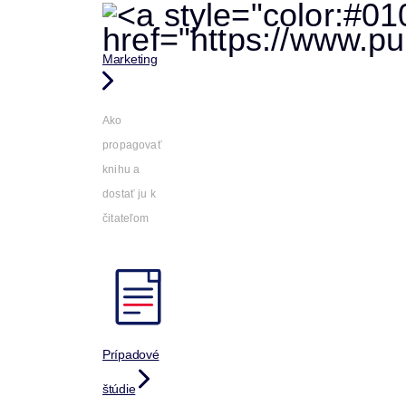
Marketing
Ako
propagovať
knihu a
dostať ju k
čitateľom
Prípadové
štúdie