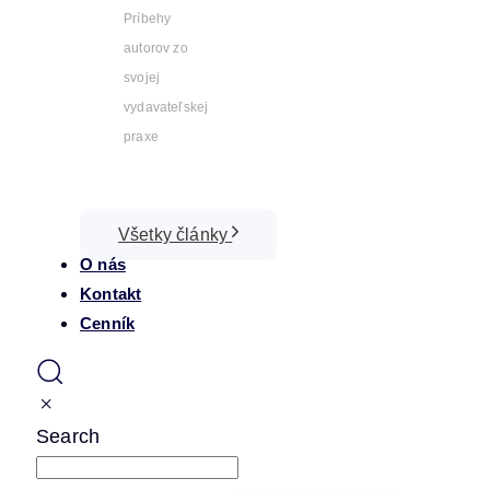
Príbehy
autorov zo
svojej
vydavateľskej
praxe
Všetky články
O nás
Kontakt
Cenník
Search