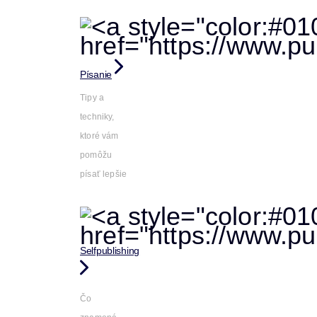
Písanie
Tipy a
techniky,
ktoré vám
pomôžu
písať lepšie
Selfpublishing
Čo