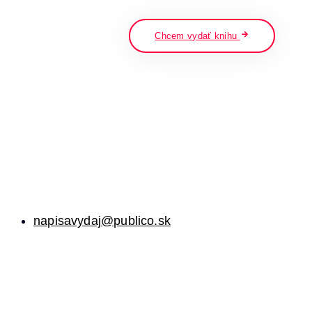
napíšte a stlačte enter
Chcem vydať knihu
napisavydaj@publico.sk