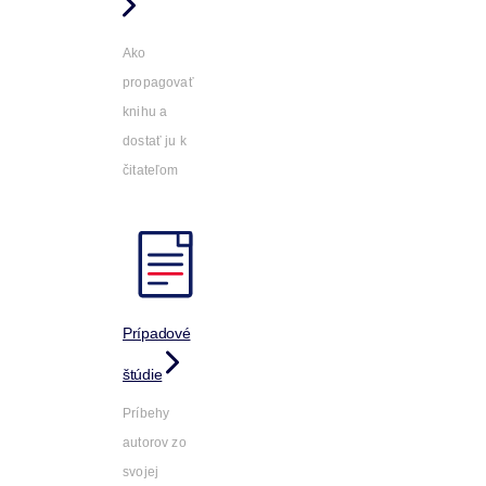
Ako
propagovať
knihu a
dostať ju k
čitateľom
Prípadové
štúdie
Príbehy
autorov zo
svojej