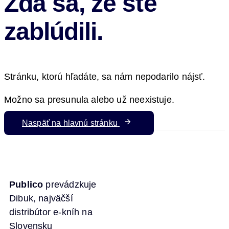
Zdá sa, že ste
zablúdili.
Stránku, ktorú hľadáte, sa nám nepodarilo nájsť.
Možno sa presunula alebo už neexistuje.
Naspäť na hlavnú stránku
Publico
prevádzkuje
Dibuk, najväčší
distribútor e-kníh na
Slovensku