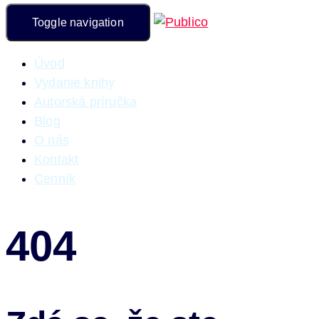
Toggle navigation
Úvod
Vydanie knihy
Autorská príručka
Blog
O nás
Kontakt
Cenník
404