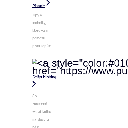
Písanie
Tipy a
techniky,
ktoré vám
pomôžu
písať lepšie
Selfpublishing
Čo
znamená
vydať knihu
na vlastnú
päsť