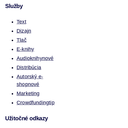
Služby
Text
Dizajn
Tlač
E-knihy
Audioknihy
nové
Distribúcia
Autorský e-
shop
nové
Marketing
Crowdfunding
tip
Užitočné odkazy