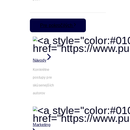
Pre pokročilých
Návody
Konkrétne
postupy pre
skúsenejších
autorov
Marketing