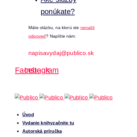
ponúkate?
Máte otázku, na ktorú ste
nenašli
odpoveď
? Napíšte nám:
napisavydaj@publico.sk
Facebook
Instagram
Úvod
Vydanie knihy
začnite tu
Autorská príručka