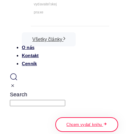
vydavateľskej
praxe
Všetky články
O nás
Kontakt
Cenník
Search
napíšte a stlačte enter
Chcem vydať knihu