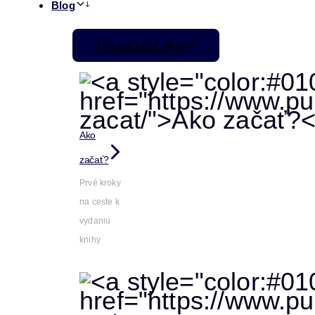
Blog
Pre začiatočníkov
Ako
začať?
Prvé kroky
na ceste k
vydaniu
knihy