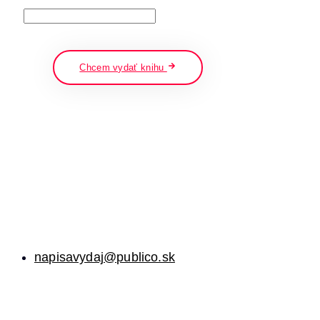
napíšte a stlačte enter
Chcem vydať knihu
napisavydaj@publico.sk