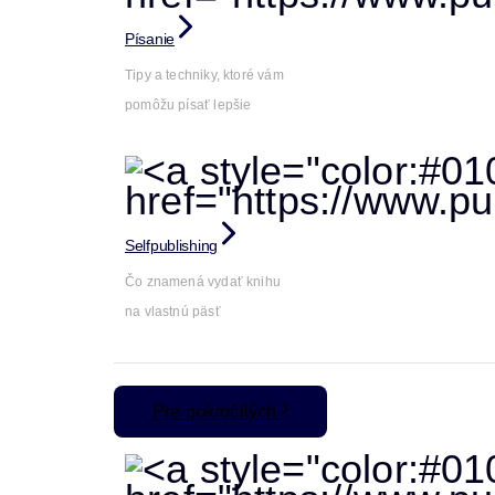
Písanie
Tipy a techniky, ktoré vám
pomôžu písať lepšie
Selfpublishing
Čo znamená vydať knihu
na vlastnú päsť
Pre pokročilých