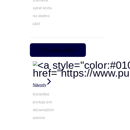
znamená
vydať knihu
na vlastnú
päsť
Pre pokročilých
Návody
Konkrétne
postupy pre
skúsenejších
autorov