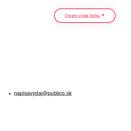
napíšte a stlačte enter
Chcem vydať knihu
napisavydaj@publico.sk