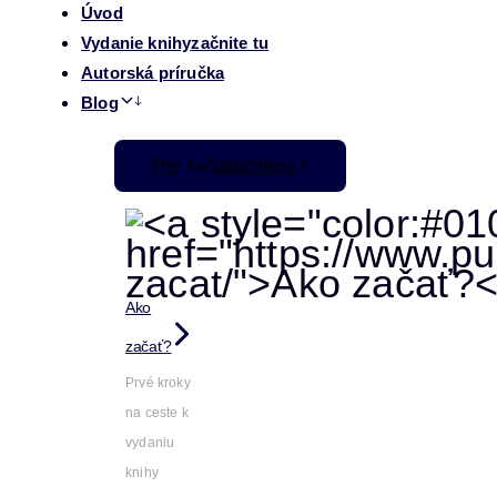
Úvod
Vydanie knihy
začnite tu
Autorská príručka
Blog
Pre začiatočníkov
Ako
začať?
Prvé kroky
na ceste k
vydaniu
knihy