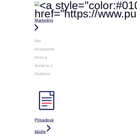
Marketing
Ako
propagovať
knihu a
dostať ju k
čitateľom
Prípadové
štúdie