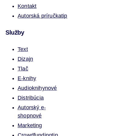
Kontakt
Autorská príručka
tip
Služby
Text
Dizajn
Tlač
E-knihy
Audioknihy
nové
Distribúcia
Autorský e-
shop
nové
Marketing
Crowdfunding
tip