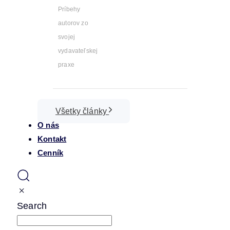
Príbehy
autorov zo
svojej
vydavateľskej
praxe
Všetky články
O nás
Kontakt
Cenník
Search