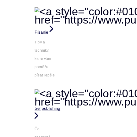
Písanie
Tipy a
techniky,
ktoré vám
pomôžu
písať lepšie
Selfpublishing
Čo