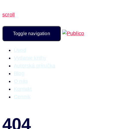
scroll
Toggle navigation
Úvod
Vydanie knihy
Autorská príručka
Blog
O nás
Kontakt
Cenník
404