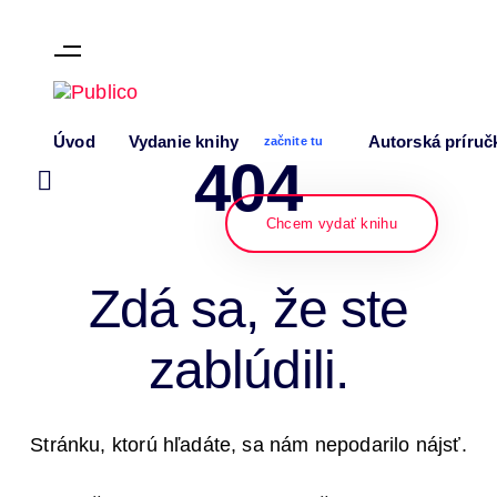
Skip links
Skip to content
Úvod
Vydanie knihy
Autorská príruč
začnite tu
404
Chcem vydať knihu
Zdá sa, že ste
zablúdili.
Stránku, ktorú hľadáte, sa nám nepodarilo nájsť.