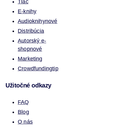
Tlač
E-knihy
Audioknihy
nové
Distribúcia
Autorský e-
shop
nové
Marketing
Crowdfunding
tip
Užitočné odkazy
FAQ
Blog
O nás