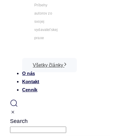
Príbehy
autorov zo
svojej
vydavateľskej
praxe
Všetky články
O nás
Kontakt
Cenník
Search