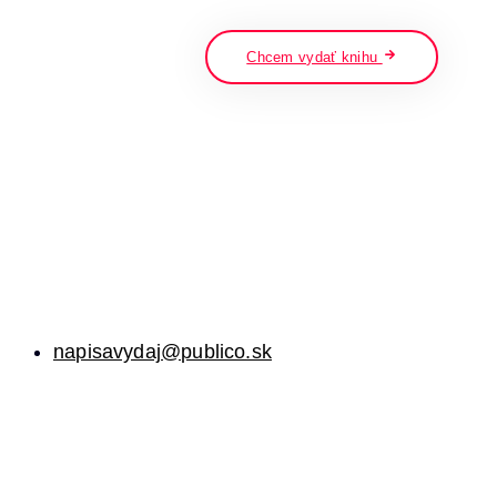
napíšte a stlačte enter
Chcem vydať knihu
napisavydaj@publico.sk