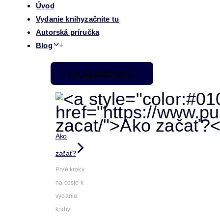
Úvod
Vydanie knihy
začnite tu
Autorská príručka
Blog
Pre začiatočníkov
Ako
začať?
Prvé kroky
na ceste k
vydaniu
knihy