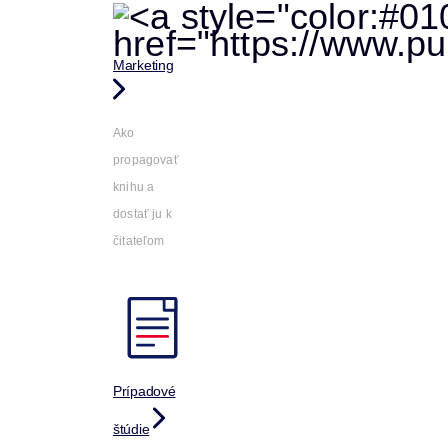
Marketing
Ako
propagovať
knihu a
dostať ju k
čitateľom
Prípadové
štúdie