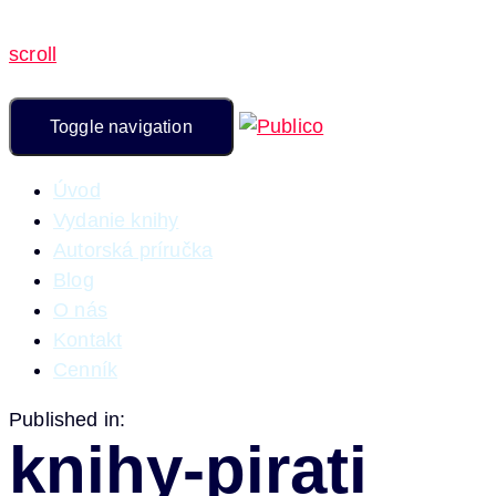
scroll
Toggle navigation
Úvod
Vydanie knihy
Autorská príručka
Blog
O nás
Kontakt
Cenník
Published in:
knihy-pirati