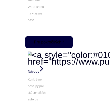
znamená
vydať knihu
na vlastnú
päsť
Pre pokročilých
Návody
Konkrétne
postupy pre
skúsenejších
autorov