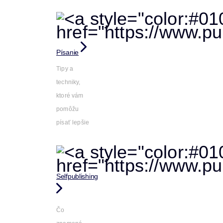
Písanie
Tipy a
techniky,
ktoré vám
pomôžu
písať lepšie
Selfpublishing
Čo