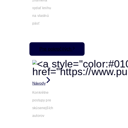
znamená
vydať knihu
na vlastnú
päsť
Pre pokročilých
Návody
Konkrétne
postupy pre
skúsenejších
autorov