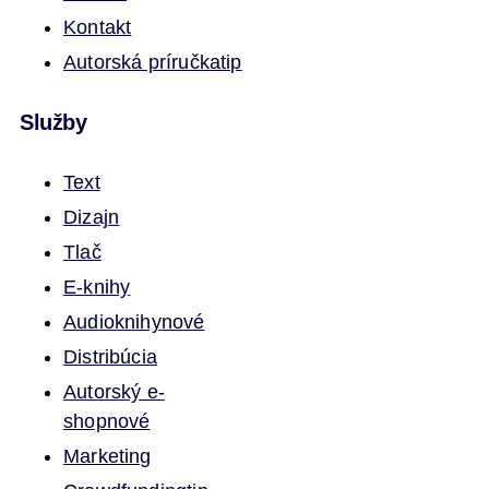
Kontakt
Autorská príručka
tip
Služby
Text
Dizajn
Tlač
E-knihy
Audioknihy
nové
Distribúcia
Autorský e-
shop
nové
Marketing