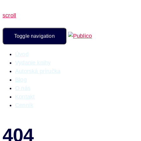
scroll
Toggle navigation
Úvod
Vydanie knihy
Autorská príručka
Blog
O nás
Kontakt
Cenník
404