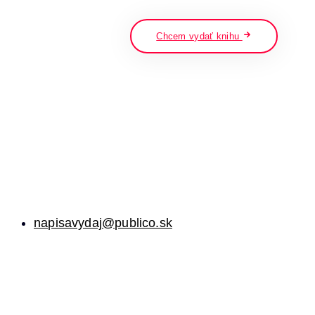
napíšte a stlačte enter
Chcem vydať knihu
napisavydaj@publico.sk