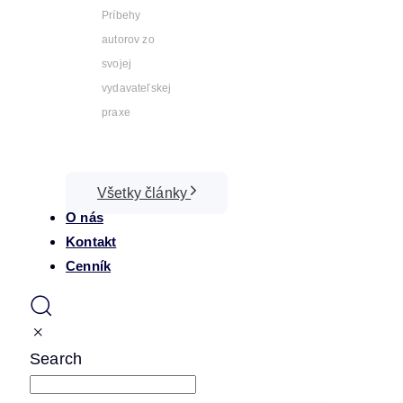
Príbehy
autorov zo
svojej
vydavateľskej
praxe
Všetky články
O nás
Kontakt
Cenník
Search