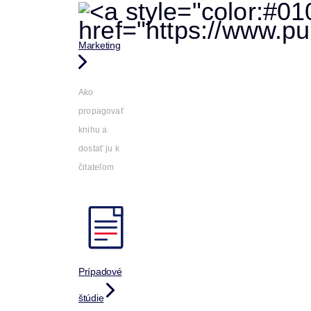
Marketing
Ako
propagovať
knihu a
dostať ju k
čitateľom
Prípadové
štúdie