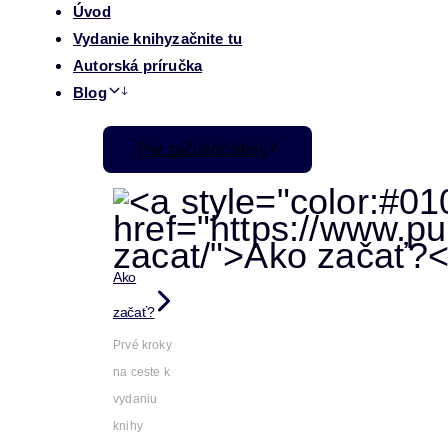
Úvod
Vydanie knihy
začnite tu
Autorská príručka
Blog
Pre začiatočníkov
Ako
začať?
Prvé kroky
na ceste k
vydaniu
knihy