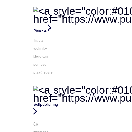
Písanie
Tipy a
techniky,
ktoré vám
pomôžu
písať lepšie
Selfpublishing
Čo