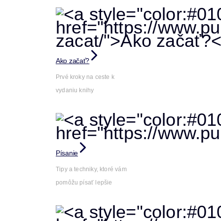
Ako začať?
Prvé kroky na ceste k
vydaniu knihy
Písanie
Tipy a techniky, ktoré vám
pomôžu písať lepšie