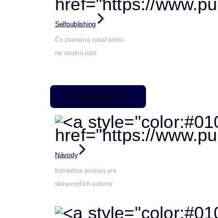
Selfpublishing
Čo znamená vydať knihu
na vlastnú päsť
Pre pokročilých
Návody
Konkrétne postupy pre
skúsenejších autorov