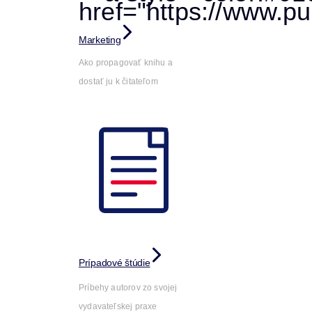
Marketing
Ako propagovať knihu a
dostať ju k čitateľom
Prípadové štúdie
Príbehy autorov zo svojej
vydavateľskej praxe