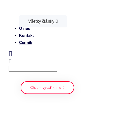
Všetky články
O nás
Kontakt
Cenník
Search
napíšte a stlačte enter
Chcem vydať knihu