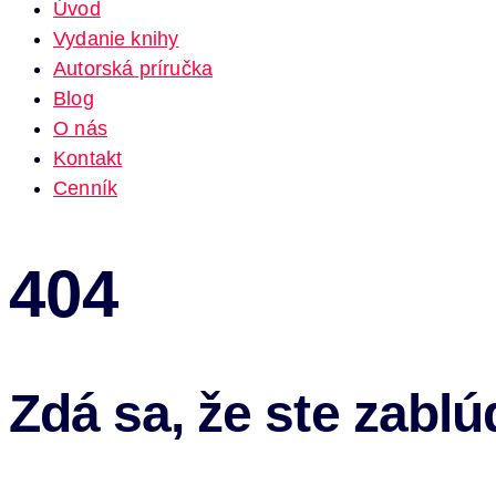
Úvod
Vydanie knihy
Autorská príručka
Blog
O nás
Kontakt
Cenník
404
Zdá sa, že ste zablúd