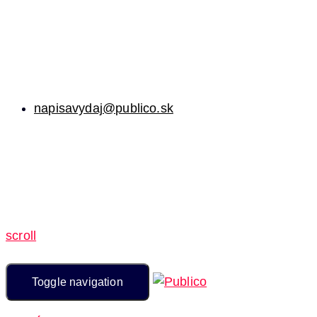
napisavydaj@publico.sk
scroll
Toggle navigation