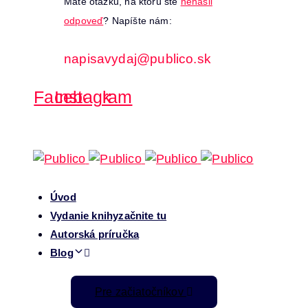
Máte otázku, na ktorú ste
nenašli
odpoveď
? Napíšte nám:
napisavydaj@publico.sk
Facebook
Instagram
Úvod
Vydanie knihy
začnite tu
Autorská príručka
Blog
Pre začiatočníkov