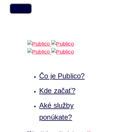
Skip
Skip
links
to
content
Čo je Publico?
Kde začať?
Aké služby
ponúkate?