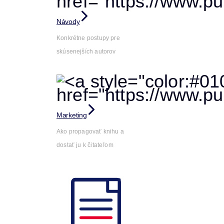
Návody
Konkrétne postupy pre
skúsenejších autorov
Marketing
Ako propagovať knihu a
dostať ju k čitateľom