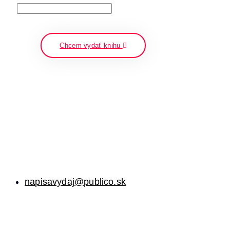
napíšte a stlačte enter
Chcem vydať knihu
napisavydaj@publico.sk