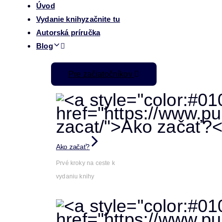
Úvod
Vydanie knihy
začnite tu
Autorská príručka
Blog
Pre začiatočníkov
Ako začať?
Prvé kroky na ceste k
vydaniu knihy