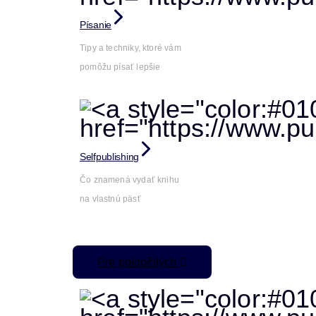
Písanie
Tipy a techniky, ktoré vám
pomôžu písať lepšie
Selfpublishing
Čo znamená vydať knihu
na vlastnú päsť
Pre pokročilých