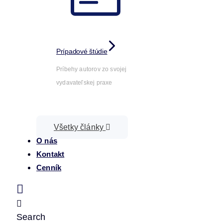
Prípadové štúdie
Príbehy autorov zo svojej
vydavateľskej praxe
Všetky články
O nás
Kontakt
Cenník
Search