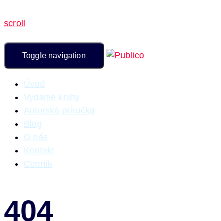
scroll
Toggle navigation
Úvod
Vydanie knihy
Autorská príručka
Blog
O nás
Kontakt
Cenník
404