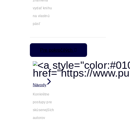
znamená
vydať knihu
na vlastnú
päsť
Pre pokročilých
Návody
Konkrétne
postupy pre
skúsenejších
autorov