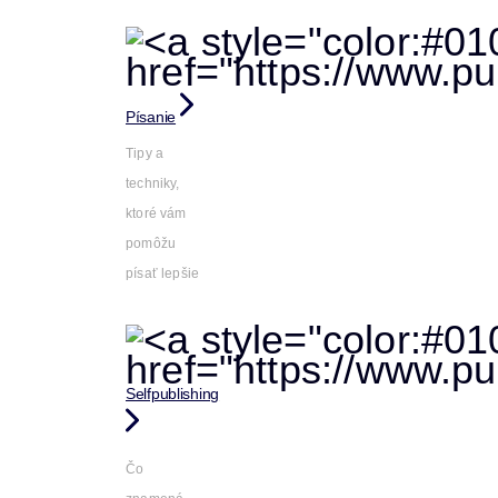
Písanie
Tipy a
techniky,
ktoré vám
pomôžu
písať lepšie
Selfpublishing
Čo