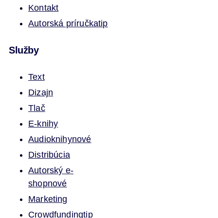
Kontakt
Autorská príručka
tip
Služby
Text
Dizajn
Tlač
E-knihy
Audioknihy
nové
Distribúcia
Autorský e-
shop
nové
Marketing
Crowdfunding
tip