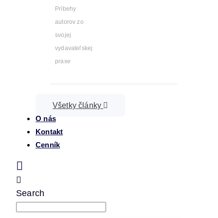
Príbehy
autorov zo
svojej
vydavateľskej
praxe
Všetky články
O nás
Kontakt
Cenník
Search