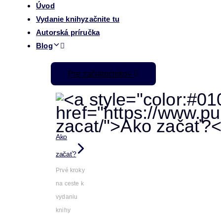
Úvod
Vydanie knihy
začnite tu
Autorská príručka
Blog
Pre začiatočníkov
Ako
začať?
Prvé kroky
na ceste k
vydaniu
knihy