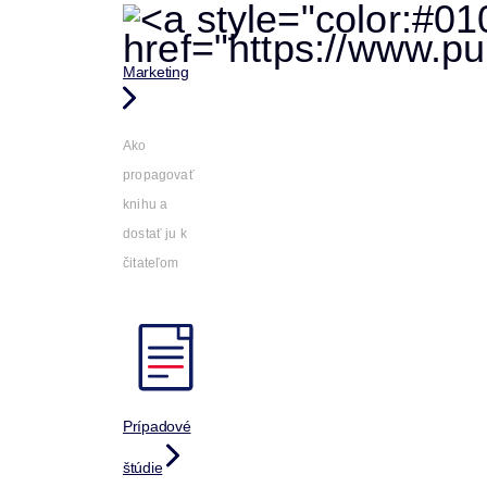
Marketing
Ako
propagovať
knihu a
dostať ju k
čitateľom
Prípadové
štúdie