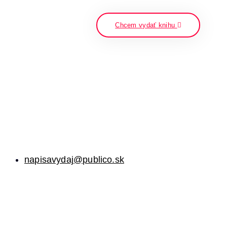
napíšte a stlačte enter
Chcem vydať knihu
napisavydaj@publico.sk