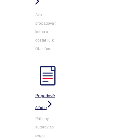
Ako
propagovať
knihu a
dostať ju k
čitateľom
Prípadové
štúdie
Príbehy
autorov zo
svojej