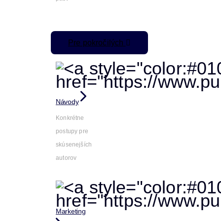
Pre pokročilých
Návody
Konkrétne
postupy pre
skúsenejších
autorov
Marketing