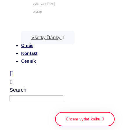
vydavateľskej
praxe
Všetky články
O nás
Kontakt
Cenník
Search
napíšte a stlačte enter
Chcem vydať knihu