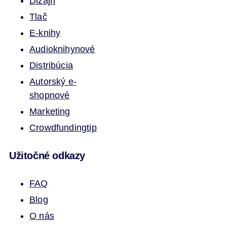
Dizajn
Tlač
E-knihy
Audioknihy
nové
Distribúcia
Autorský e-
shop
nové
Marketing
Crowdfunding
tip
Užitočné odkazy
FAQ
Blog
O nás