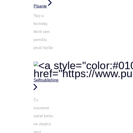
Písanie
Tipy a
techniky,
ktoré vám
pomôžu
písať lepšie
Selfpublishing
Čo
znamená
vydať knihu
na vlastnú
päsť