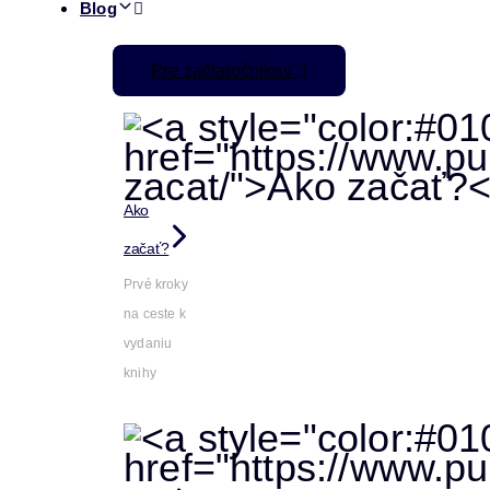
Blog
Pre začiatočníkov
Ako
začať?
Prvé kroky
na ceste k
vydaniu
knihy