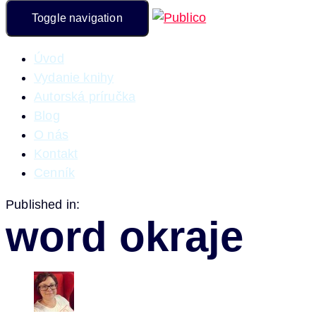
Toggle navigation
Úvod
Vydanie knihy
Autorská príručka
Blog
O nás
Kontakt
Cenník
Published in:
word okraje