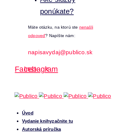
ponúkate?
Máte otázku, na ktorú ste
nenašli
odpoveď
? Napíšte nám:
napisavydaj@publico.sk
Facebook
Instagram
Úvod
Vydanie knihy
začnite tu
Autorská príručka