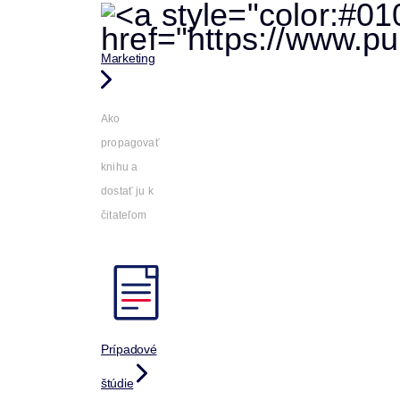
Marketing
Ako
propagovať
knihu a
dostať ju k
čitateľom
Prípadové
štúdie