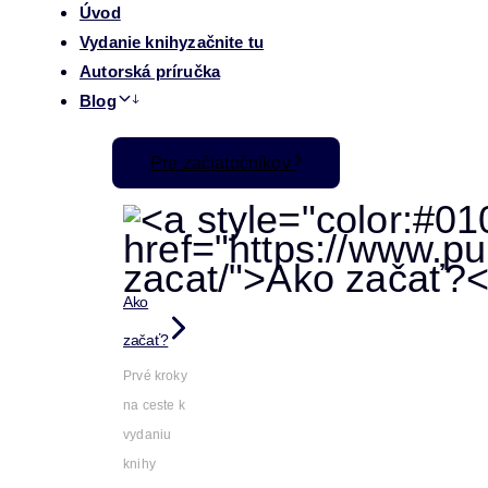
Úvod
Vydanie knihy
začnite tu
Autorská príručka
Blog
Pre začiatočníkov
Ako
začať?
Prvé kroky
na ceste k
vydaniu
knihy