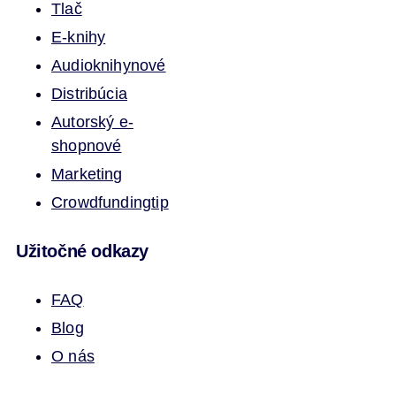
Tlač
E-knihy
Audioknihy
nové
Distribúcia
Autorský e-
shop
nové
Marketing
Crowdfunding
tip
Užitočné odkazy
FAQ
Blog
O nás