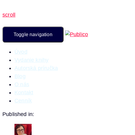
scroll
Toggle navigation
Úvod
Vydanie knihy
Autorská príručka
Blog
O nás
Kontakt
Cenník
Published in: