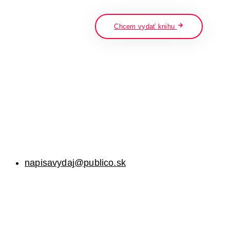
napíšte a stlačte enter
Chcem vydať knihu
napisavydaj@publico.sk