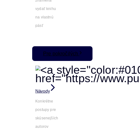
znamená
vydať knihu
na vlastnú
päsť
Pre pokročilých
Návody
Konkrétne
postupy pre
skúsenejších
autorov