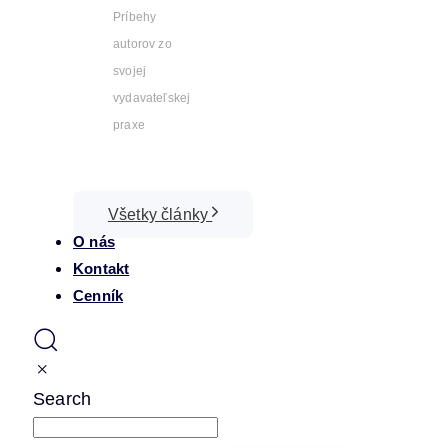
Príbehy
autorov zo
svojej
vydavateľskej
praxe
Všetky články
O nás
Kontakt
Cenník
Search