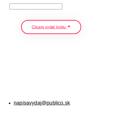
napíšte a stlačte enter
Chcem vydať knihu
napisavydaj@publico.sk