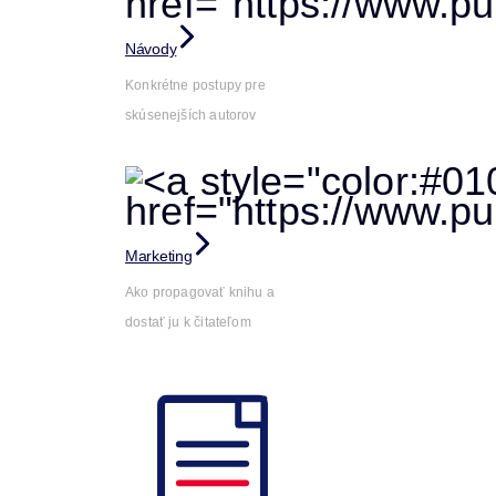
Návody
Konkrétne postupy pre
skúsenejších autorov
Marketing
Ako propagovať knihu a
dostať ju k čitateľom