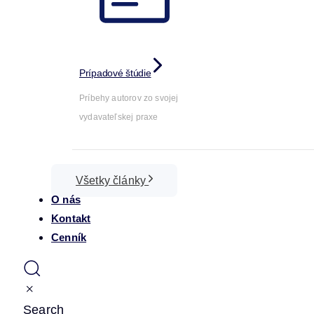
Prípadové štúdie
Príbehy autorov zo svojej
vydavateľskej praxe
Všetky články
O nás
Kontakt
Cenník
Search