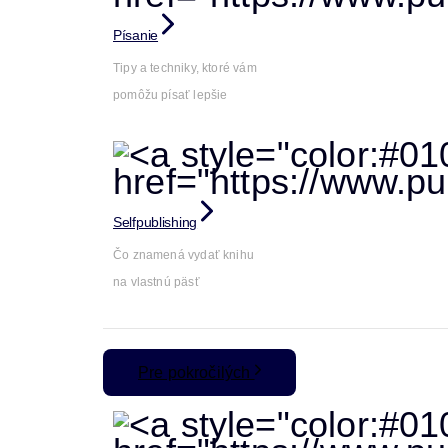
Písanie
Tipy a techniky, ktoré vám
pomôžu písať lepšie
Selfpublishing
Čo znamená vydať knihu
na vlastnú päsť
Pre pokročilých