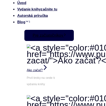
Úvod
Vydanie knihy
začnite tu
Autorská príručka
Blog
Pre začiatočníkov
Ako začať?
Prvé kroky na ceste k
vydaniu knihy