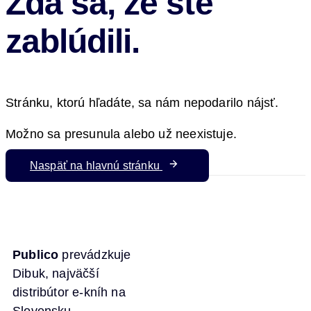
Zdá sa, že ste
zablúdili.
Stránku, ktorú hľadáte, sa nám nepodarilo nájsť.
Možno sa presunula alebo už neexistuje.
Naspäť na hlavnú stránku
Publico
prevádzkuje
Dibuk, najväčší
distribútor e-kníh na