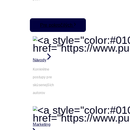
Pre pokročilých
Návody
Konkrétne
postupy pre
skúsenejších
autorov
Marketing