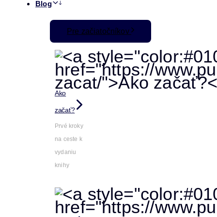
Blog
Pre začiatočníkov
Ako
začať?
Prvé kroky
na ceste k
vydaniu
knihy