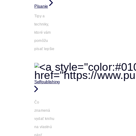
Písanie
Tipy a
techniky,
ktoré vám
pomôžu
písať lepšie
Selfpublishing
Čo
znamená
vydať knihu
na vlastnú
päsť