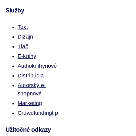
Služby
Text
Dizajn
Tlač
E-knihy
Audioknihy
nové
Distribúcia
Autorský e-
shop
nové
Marketing
Crowdfunding
tip
Užitočné odkazy