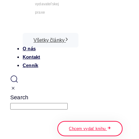
vydavateľskej
praxe
Všetky články
O nás
Kontakt
Cenník
Search
napíšte a stlačte enter
Chcem vydať knihu