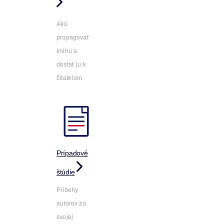
Ako
propagovať
knihu a
dostať ju k
čitateľom
Prípadové
štúdie
Príbehy
autorov zo
svojej