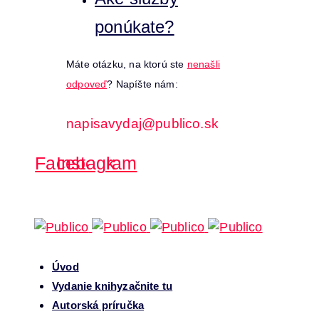
ponúkate?
Máte otázku, na ktorú ste
nenašli
odpoveď
? Napíšte nám:
napisavydaj@publico.sk
Facebook
Instagram
Úvod
Vydanie knihy
začnite tu
Autorská príručka