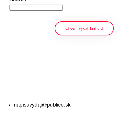
napíšte a stlačte enter
Chcem vydať knihu
napisavydaj@publico.sk