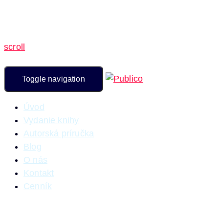
scroll
Toggle navigation
Úvod
Vydanie knihy
Autorská príručka
Blog
O nás
Kontakt
Cenník