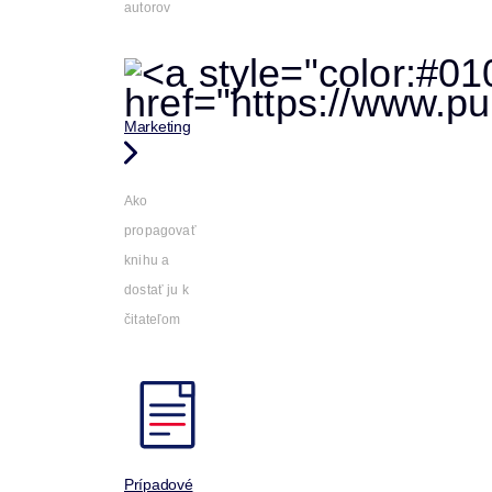
autorov
Marketing
Ako
propagovať
knihu a
dostať ju k
čitateľom
Prípadové