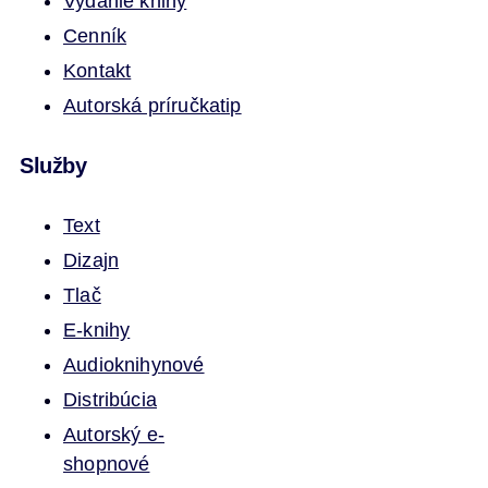
Vydanie knihy
Cenník
Kontakt
Autorská príručka
tip
Služby
Text
Dizajn
Tlač
E-knihy
Audioknihy
nové
Distribúcia
Autorský e-
shop
nové