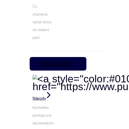
Čo
znamená
vydať knihu
na vlastnú
päsť
Pre pokročilých
Návody
Konkrétne
postupy pre
skúsenejších