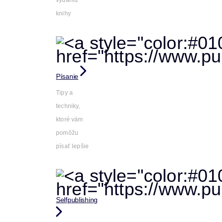
vydaniu
knihy
Písanie
Tipy a
techniky,
ktoré vám
pomôžu
písať lepšie
Selfpublishing