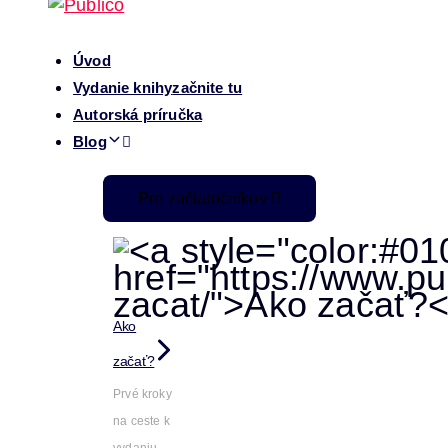
Úvod
Vydanie knihy
začnite tu
Autorská príručka
Blog
Pre začiatočníkov
Ako
začať?
Prvé kroky
na ceste k