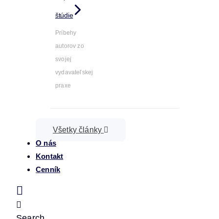
štúdie
Príbehy
autorov zo
svojej
vydavateľskej
praxe
Všetky články
O nás
Kontakt
Cenník
Search