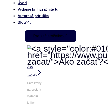
Úvod
Vydanie knihy
začnite tu
Autorská príručka
Blog
Pre začiatočníkov
Ako
začať?
Prvé kroky
na ceste k
vydaniu
knihy