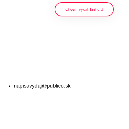
Chcem vydať knihu
napisavydaj@publico.sk