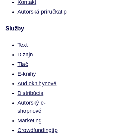
Kontakt
Autorská príručka
tip
Služby
Text
Dizajn
Tlač
E-knihy
Audioknihy
nové
Distribúcia
Autorský e-
shop
nové
Marketing
Crowdfunding
tip