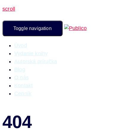
scroll
Toggle navigation
Úvod
Vydanie knihy
Autorská príručka
Blog
O nás
Kontakt
Cenník
404