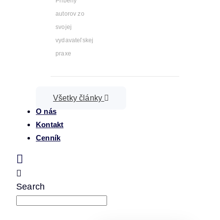
Príbehy
autorov zo
svojej
vydavateľskej
praxe
Všetky články
O nás
Kontakt
Cenník
Search
napíšte a stlačte enter