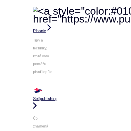
Písanie
Tipy a
techniky,
ktoré vám
pomôžu
písať lepšie
Selfpublishing
Čo
znamená