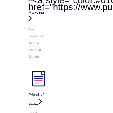
Marketing
Ako
propagovať
knihu a
dostať ju k
čitateľom
Prípadové
štúdie