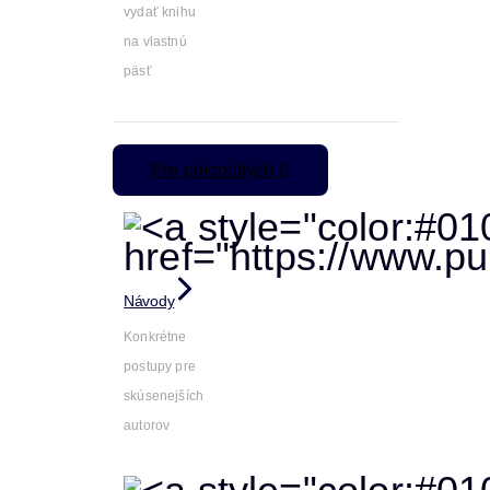
vydať knihu
na vlastnú
päsť
Pre pokročilých
Návody
Konkrétne
postupy pre
skúsenejších
autorov