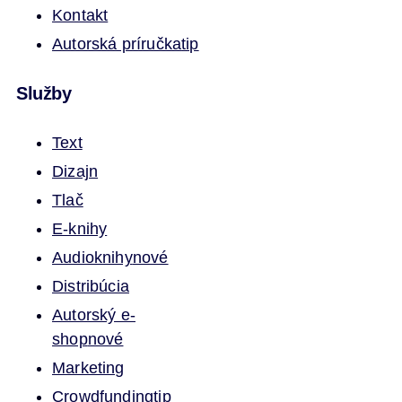
Kontakt
Autorská príručka
tip
Služby
Text
Dizajn
Tlač
E-knihy
Audioknihy
nové
Distribúcia
Autorský e-
shop
nové
Marketing
Crowdfunding
tip