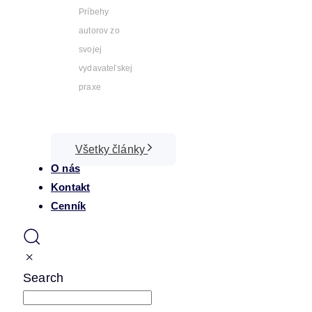
Príbehy
autorov zo
svojej
vydavateľskej
praxe
Všetky články
O nás
Kontakt
Cenník
Search