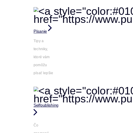
Písanie
Tipy a
techniky,
ktoré vám
pomôžu
písať lepšie
Selfpublishing
Čo