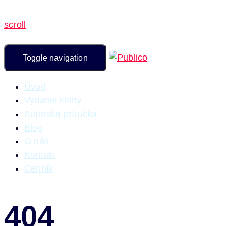
scroll
Toggle navigation
Úvod
Vydanie knihy
Autorská príručka
Blog
O nás
Kontakt
Cenník
404