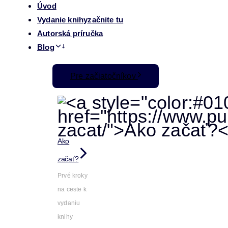
Úvod
Vydanie knihy
začnite tu
Autorská príručka
Blog
Pre začiatočníkov
Ako
začať?
Prvé kroky
na ceste k
vydaniu
knihy