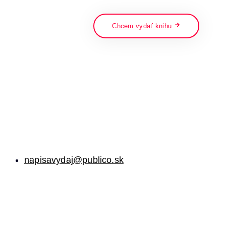
napíšte a stlačte enter
Chcem vydať knihu
napisavydaj@publico.sk