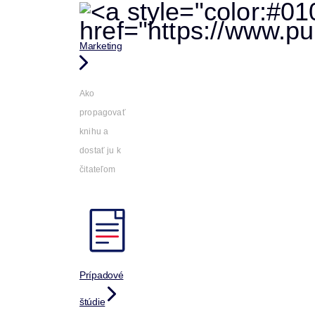
Marketing
Ako
propagovať
knihu a
dostať ju k
čitateľom
Prípadové
štúdie