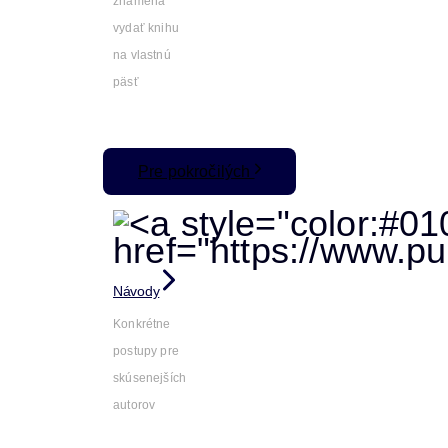
znamená
vydať knihu
na vlastnú
päsť
Pre pokročilých
Návody
Konkrétne
postupy pre
skúsenejších
autorov