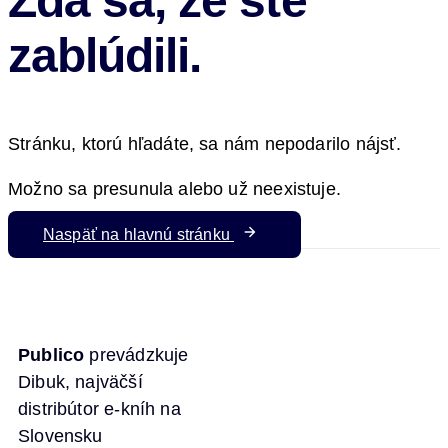
Zdá sa, že ste
zablúdili.
Stránku, ktorú hľadáte, sa nám nepodarilo nájsť.
Možno sa presunula alebo už neexistuje.
Naspäť na hlavnú stránku
Publico
prevádzkuje
Dibuk, najväčší
distribútor e-kníh na
Slovensku