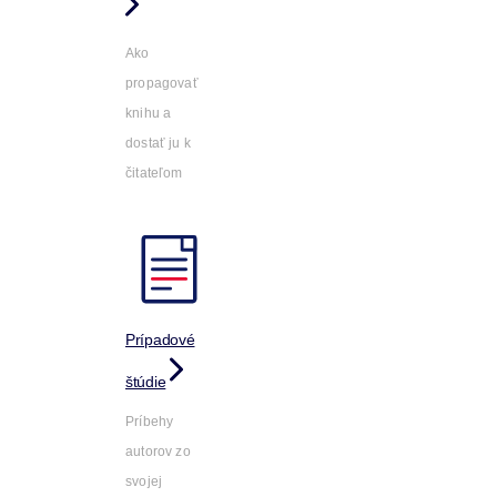
Ako
propagovať
knihu a
dostať ju k
čitateľom
Prípadové
štúdie
Príbehy
autorov zo
svojej