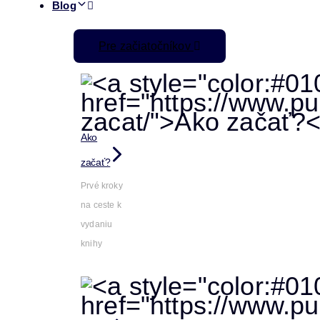
Blog
Pre začiatočníkov
Ako
začať?
Prvé kroky
na ceste k
vydaniu
knihy