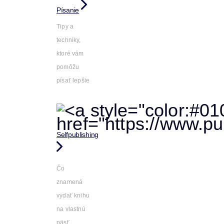
Písanie
Tipy a
techniky,
ktoré vám
pomôžu
písať lepšie
Selfpublishing
Čo
znamená
vydať knihu
na vlastnú
päsť