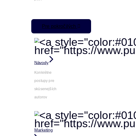
Pre pokročilých
Návody
Konkrétne
postupy pre
skúsenejších
autorov
Marketing