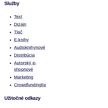
Služby
Text
Dizajn
Tlač
E-knihy
Audioknihy
nové
Distribúcia
Autorský e-
shop
nové
Marketing
Crowdfunding
tip
Užitočné odkazy