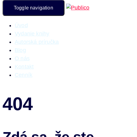
Toggle navigation
Úvod
Vydanie knihy
Autorská príručka
Blog
O nás
Kontakt
Cenník
404