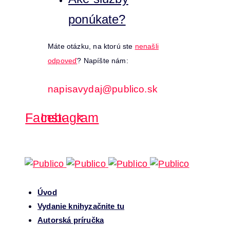
ponúkate?
Máte otázku, na ktorú ste
nenašli
odpoveď
? Napíšte nám:
napisavydaj@publico.sk
Facebook
Instagram
Úvod
Vydanie knihy
začnite tu
Autorská príručka