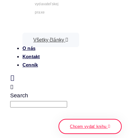
vydavateľskej
praxe
Všetky články
O nás
Kontakt
Cenník
Search
napíšte a stlačte enter
Chcem vydať knihu