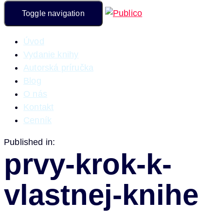
Toggle navigation
Úvod
Vydanie knihy
Autorská príručka
Blog
O nás
Kontakt
Cenník
Published in:
prvy-krok-k-
vlastnej-knihe