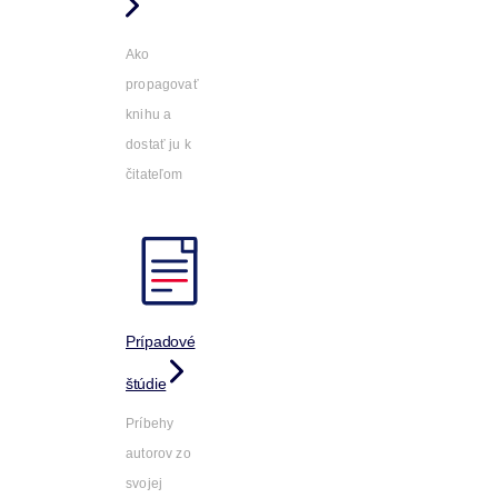
Ako
propagovať
knihu a
dostať ju k
čitateľom
Prípadové
štúdie
Príbehy
autorov zo
svojej