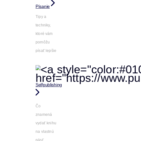
Písanie
Tipy a
techniky,
ktoré vám
pomôžu
písať lepšie
Selfpublishing
Čo
znamená
vydať knihu
na vlastnú
päsť