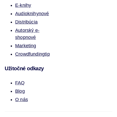
E-knihy
Audioknihy
nové
Distribúcia
Autorský e-
shop
nové
Marketing
Crowdfunding
tip
Užitočné odkazy
FAQ
Blog
O nás