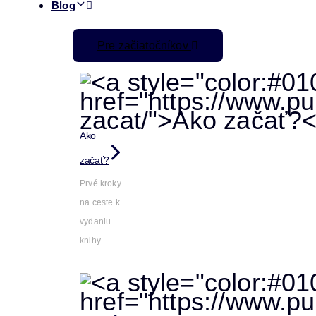
Blog
Pre začiatočníkov
Ako
začať?
Prvé kroky
na ceste k
vydaniu
knihy