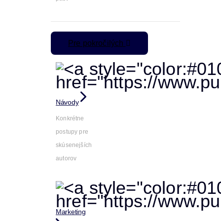
Pre pokročilých
Návody
Konkrétne
postupy pre
skúsenejších
autorov
Marketing