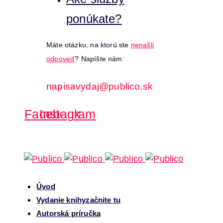
ponúkate?
Máte otázku, na ktorú ste
nenašli
odpoveď
? Napíšte nám:
napisavydaj@publico.sk
Facebook
Instagram
Úvod
Vydanie knihy
začnite tu
Autorská príručka