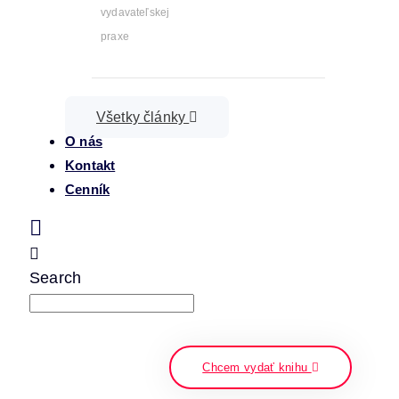
vydavateľskej
praxe
Všetky články
O nás
Kontakt
Cenník
Search
napíšte a stlačte enter
Chcem vydať knihu