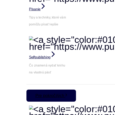
Písanie
Tipy a techniky, ktoré vám
pomôžu písať lepšie
Selfpublishing
Čo znamená vydať knihu
na vlastnú päsť
Pre pokročilých