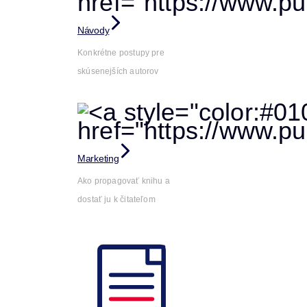
Návody
Konkrétne postupy pre
skúsenejších autorov
Marketing
Ako propagovať knihu a
dostať ju k čitateľom