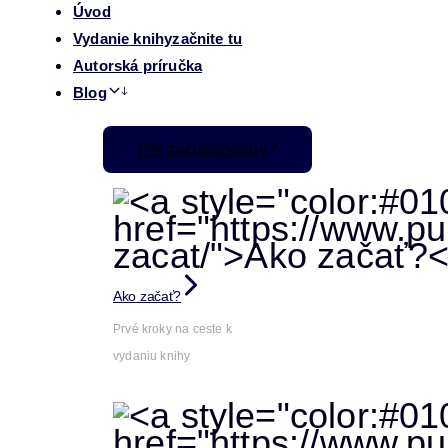
Úvod
Vydanie knihy
začnite tu
Autorská príručka
Blog
Pre začiatočníkov
Ako začať?
Prvé kroky na ceste k
vydaniu knihy