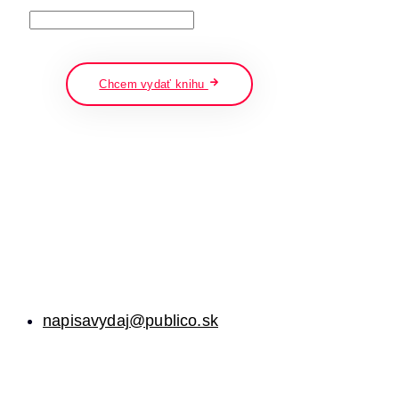
napíšte a stlačte enter
Chcem vydať knihu
napisavydaj@publico.sk