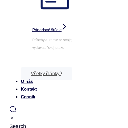
Prípadové štúdie
Príbehy autorov zo svojej
vydavateľskej praxe
Všetky články
O nás
Kontakt
Cenník
Search