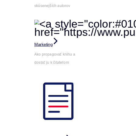
skúsenejších autorov
Marketing
Ako propagovať knihu a
dostať ju k čitateľom