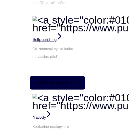
pomôžu písať lepšie
Selfpublishing
Čo znamená vydať knihu
na vlastnú päsť
Pre pokročilých
Návody
Konkrétne postupy pre