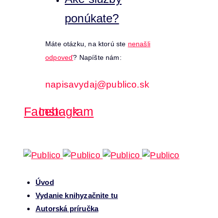
ponúkate?
Máte otázku, na ktorú ste
nenašli
odpoveď
? Napíšte nám:
napisavydaj@publico.sk
Facebook
Instagram
Úvod
Vydanie knihy
začnite tu
Autorská príručka