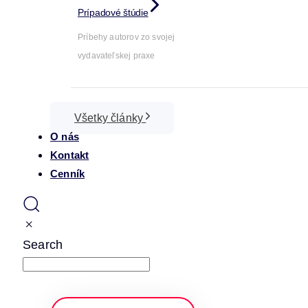
Prípadové štúdie
Príbehy autorov zo svojej
vydavateľskej praxe
Všetky články
O nás
Kontakt
Cenník
Search
napíšte a stlačte enter