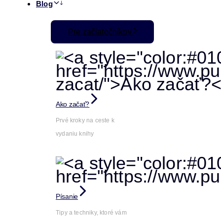
Blog
Pre začiatočníkov
Ako začať?
Prvé kroky na ceste k
vydaniu knihy
Písanie
Tipy a techniky, ktoré vám