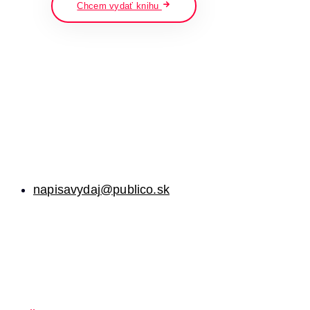
Chcem vydať knihu
napisavydaj@publico.sk