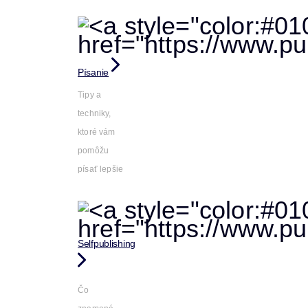
Písanie
Tipy a
techniky,
ktoré vám
pomôžu
písať lepšie
Selfpublishing
Čo