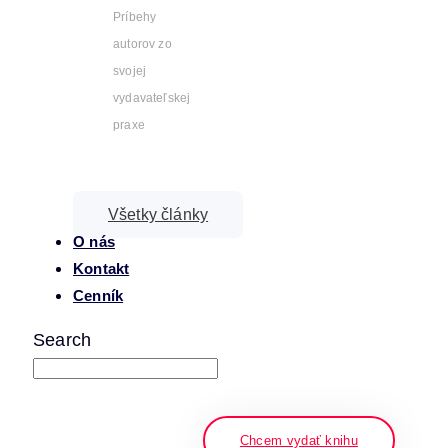
Príbehy
autorov zo
svojej
vydavateľskej
praxe
Všetky články
O nás
Kontakt
Cenník
Search
napíšte a stlačte enter
Chcem vydať knihu