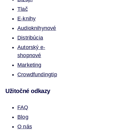
Tlač
E-knihy
Audioknihy
nové
Distribúcia
Autorský e-
shop
nové
Marketing
Crowdfunding
tip
Užitočné odkazy
FAQ
Blog
O nás