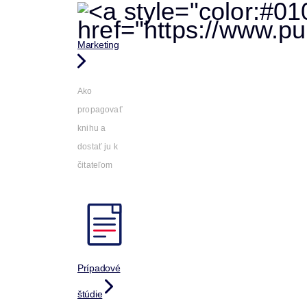
Marketing
Ako
propagovať
knihu a
dostať ju k
čitateľom
Prípadové
štúdie