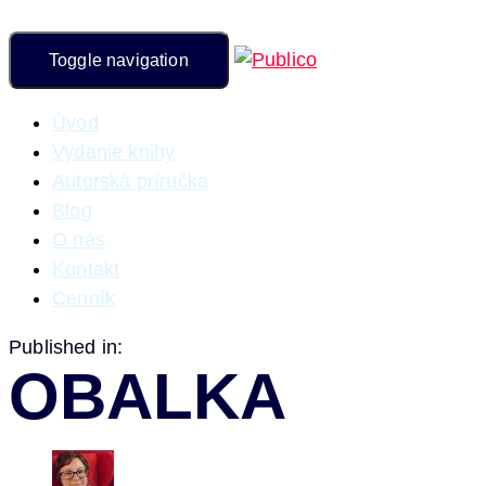
Toggle navigation
Úvod
Vydanie knihy
Autorská príručka
Blog
O nás
Kontakt
Cenník
Published in:
OBALKA