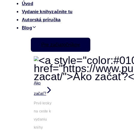
Úvod
Vydanie knihy
začnite tu
Autorská príručka
Blog
Pre začiatočníkov
Ako
začať?
Prvé kroky
na ceste k
vydaniu
knihy