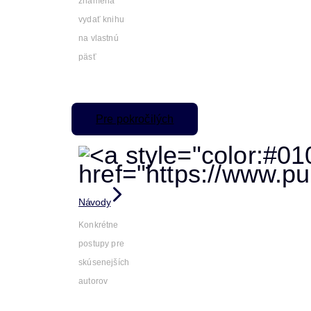
znamená
vydať knihu
na vlastnú
päsť
Pre pokročilých
Návody
Konkrétne
postupy pre
skúsenejších
autorov