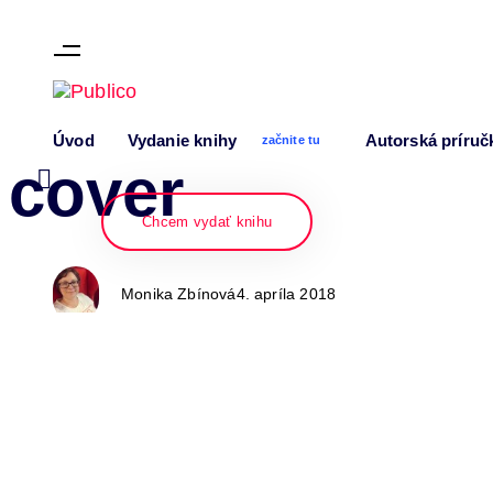
Skip links
Skip to content
Author
Published
PUBLISHED
Úvod
Vydanie knihy
Autorská príruč
on:
IN:
začnite tu
cover
Chcem vydať knihu
Monika Zbínová
4. apríla 2018