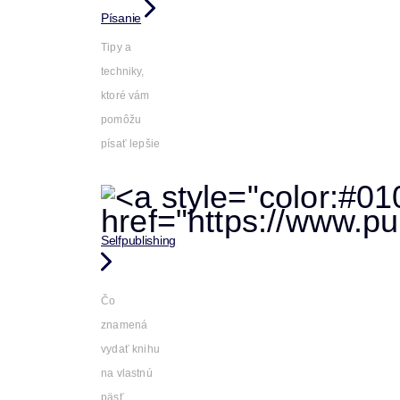
Písanie
Tipy a
techniky,
ktoré vám
pomôžu
písať lepšie
Selfpublishing
Čo
znamená
vydať knihu
na vlastnú
päsť