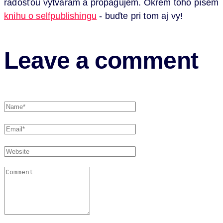
radosťou vytváram a propagujem. Okrem toho píšem
knihu o selfpublishingu
- buďte pri tom aj vy!
Leave a comment