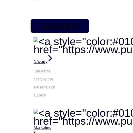
Pre pokročilých
Návody
Konkrétne
postupy pre
skúsenejších
autorov
Marketing