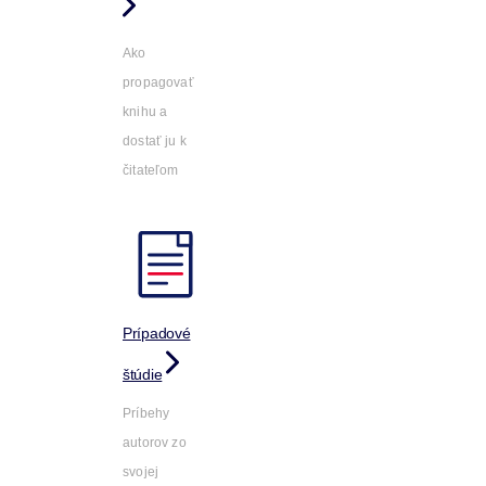
Ako
propagovať
knihu a
dostať ju k
čitateľom
Prípadové
štúdie
Príbehy
autorov zo
svojej