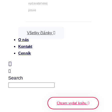
vydavateľskej
praxe
Všetky články
O nás
Kontakt
Cenník
Search
napíšte a stlačte enter
Chcem vydať knihu