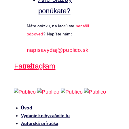
ponúkate?
Máte otázku, na ktorú ste
nenašli
odpoveď
? Napíšte nám:
napisavydaj@publico.sk
Facebook
Instagram
Úvod
Vydanie knihy
začnite tu
Autorská príručka