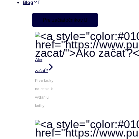
Blog
Pre začiatočníkov
Ako
začať?
Prvé kroky
na ceste k
vydaniu
knihy