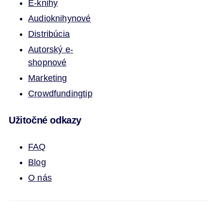
E-knihy
Audioknihy
nové
Distribúcia
Autorský e-
shop
nové
Marketing
Crowdfunding
tip
Užitočné odkazy
FAQ
Blog
O nás