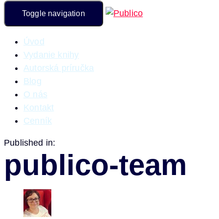
Toggle navigation
Úvod
Vydanie knihy
Autorská príručka
Blog
O nás
Kontakt
Cenník
Published in:
publico-team