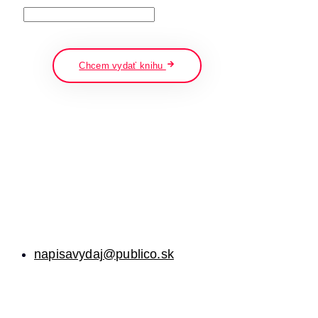
napíšte a stlačte enter
Chcem vydať knihu
napisavydaj@publico.sk