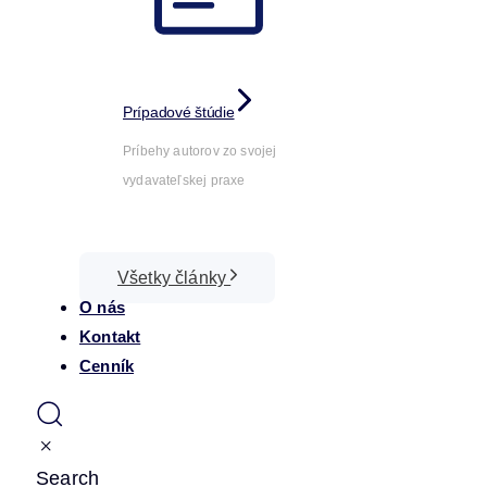
Prípadové štúdie
Príbehy autorov zo svojej
vydavateľskej praxe
Všetky články
O nás
Kontakt
Cenník
Search