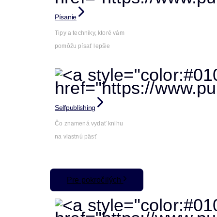
Písanie
Tipy a techniky, ktoré vám
pomôžu písať lepšie
Selfpublishing
Čo znamená vydať knihu
na vlastnú päsť
Pre pokročilých