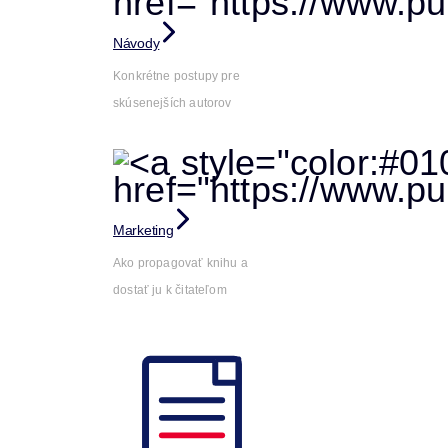
Návody
Konkrétne postupy pre
skúsenejších autorov
Marketing
Ako propagovať knihu a
dostať ju k čitateľom