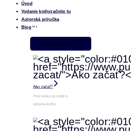
Úvod
Vydanie knihy
začnite tu
Autorská príručka
Blog
Pre začiatočníkov
Ako začať?
Prvé kroky na ceste k
vydaniu knihy